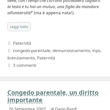
bene, con i tempi che corrono potrebbero tagliarti
la testa e tu hai un mutuo, una figlia da mandare
all’università!
” (ma è appena nata!).
Leggi tutto
Categorie
Paternità
Tag
congedo-parentale
,
demansionamento
,
inps
,
licenziamento
,
Paternità
3 commenti
Congedo parentale, un diritto
importante
26 Settembre 2007
di
Dario Banfi