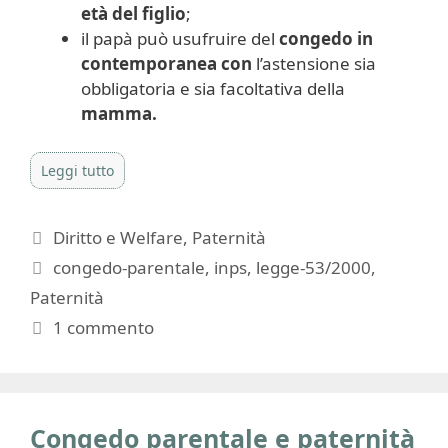
età del figlio
;
il papà può usufruire del
congedo in
contemporanea
con
l’astensione sia
obbligatoria e sia facoltativa della
mamma.
Leggi tutto
Categorie
Diritto e Welfare
,
Paternità
Tag
congedo-parentale
,
inps
,
legge-53/2000
,
Paternità
1 commento
Congedo parentale e paternità