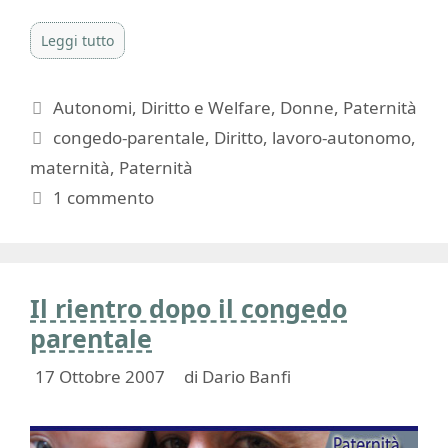
Leggi tutto
Categorie
Autonomi
,
Diritto e Welfare
,
Donne
,
Paternità
Tag
congedo-parentale
,
Diritto
,
lavoro-autonomo
,
maternità
,
Paternità
1 commento
Il rientro dopo il congedo
parentale
17 Ottobre 2007
di
Dario Banfi