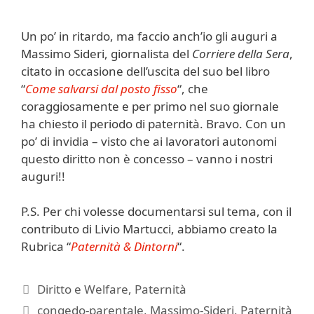
Un po’ in ritardo, ma faccio anch’io gli auguri a
Massimo Sideri, giornalista del
Corriere della Sera
,
citato in occasione dell’uscita del suo bel libro
“
Come salvarsi dal posto fisso
“, che
coraggiosamente e per primo nel suo giornale
ha chiesto il periodo di paternità. Bravo. Con un
po’ di invidia – visto che ai lavoratori autonomi
questo diritto non è concesso – vanno i nostri
auguri!!
P.S. Per chi volesse documentarsi sul tema, con il
contributo di Livio Martucci, abbiamo creato la
Rubrica “
Paternità & Dintorni
“.
Categorie
Diritto e Welfare
,
Paternità
Tag
congedo-parentale
,
Massimo-Sideri
,
Paternità