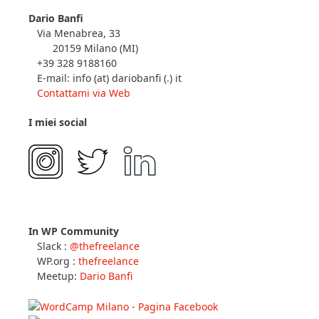
Dario Banfi
Via Menabrea, 33
20159 Milano (MI)
+39 328 9188160
E-mail: info (at) dariobanfi (.) it
Contattami via Web
I miei social
In WP Community
Slack :
@thefreelance
WP.org :
thefreelance
Meetup:
Dario Banfi