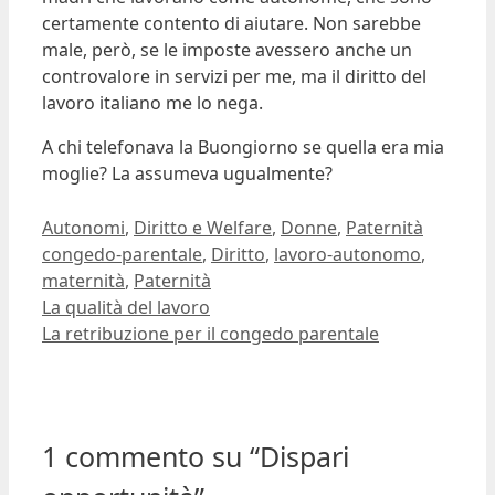
certamente contento di aiutare. Non sarebbe
male, però, se le imposte avessero anche un
controvalore in servizi per me, ma il diritto del
lavoro italiano me lo nega.
A chi telefonava la Buongiorno se quella era mia
moglie? La assumeva ugualmente?
Ultima modifica:
2007-10-30T11:50:51+01:00
Autore:
Dario Banfi
Categorie
Tag
Autonomi
,
Diritto e Welfare
,
Donne
,
Paternità
congedo-parentale
,
Diritto
,
lavoro-autonomo
,
maternità
,
Paternità
La qualità del lavoro
La retribuzione per il congedo parentale
1 commento su “Dispari