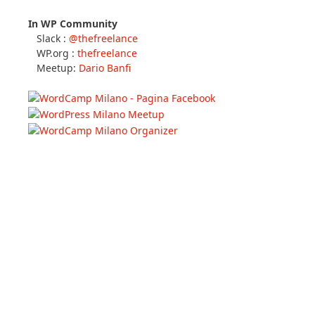
In WP Community
Slack :
@thefreelance
WP.org :
thefreelance
Meetup:
Dario Banfi