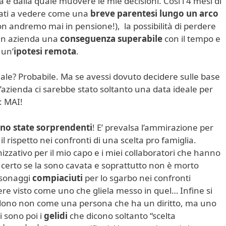
 e dalla quale muovere le mie decisioni. Così i 4 mesi di
iati a vedere come una
breve parentesi lungo un arco
n andremo mai in pensione!), la possibilità di perdere
in azienda una
conseguenza superabile
con il tempo e
 un’
ipotesi remota
.
ale? Probabile. Ma se avessi dovuto decidere sulle base
l’azienda ci sarebbe stato soltanto una data ideale per
: MAI!
ono state sorprendenti
! E’ prevalsa l’ammirazione per
il rispetto nei confronti di una scelta pro famiglia.
zativo per il mio capo e i miei collaboratori che hanno
certo se la sono cavata e soprattutto non è morto
rsonaggi
compiaciuti
per lo sgarbo nei confronti
re visto come uno che gliela messo in quel… Infine si
edono non come una persona che ha un diritto, ma uno
i sono poi i
gelidi
che dicono soltanto “scelta