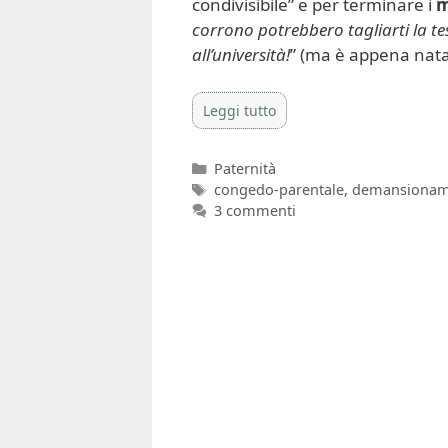
condivisibile” e per terminare i
m
corrono potrebbero tagliarti la t
all’università!
” (ma è appena nata
Leggi tutto
Categorie
Paternità
Tag
congedo-parentale
,
demansionam
3 commenti