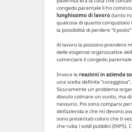
paternità era la cosa che contava
congedo parentale li ho cominc
lunghissimo di lavoro
(tanto no
qualcosa di quanto conquistato 
la possibilità di perdere “il posto”
Al lavoro la possono prendere m
delle esigenze organizzative del
cominciare il congedo parentale
Invece le
reazioni in azienda s
una scelta definita “coraggiosa”, 
Sicuramente un problema organiz
dovuto colmare un vuoto, ma di 
nessuno. Poi sono comparsi pe
dell’azienda e che mi devono ave
sono presentati coloro che ti v
che ruba i soldi pubblici (INPS). C