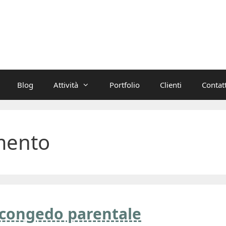
Blog
Attività
Portfolio
Clienti
Contatt
mento
l congedo parentale