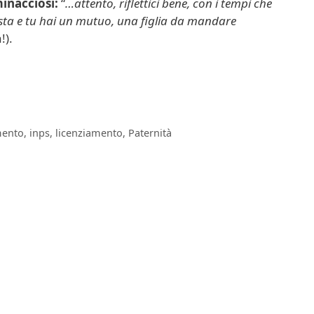
inacciosi:
“
…attento, riflettici bene, con i tempi che
esta e tu hai un mutuo, una figlia da mandare
!).
ento
,
inps
,
licenziamento
,
Paternità