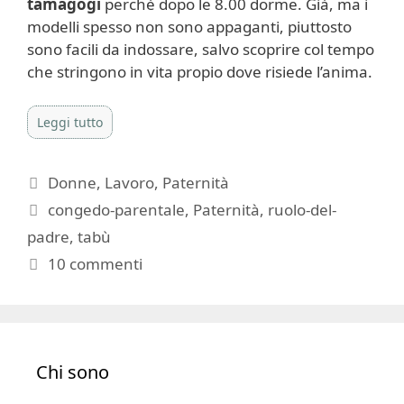
tamagogi
perchè dopo le 8.00 dorme. Già, ma i
modelli spesso non sono appaganti, piuttosto
sono facili da indossare, salvo scoprire col tempo
che stringono in vita propio dove risiede l’anima.
Leggi tutto
Categorie
Donne
,
Lavoro
,
Paternità
Tag
congedo-parentale
,
Paternità
,
ruolo-del-
padre
,
tabù
10 commenti
Chi sono