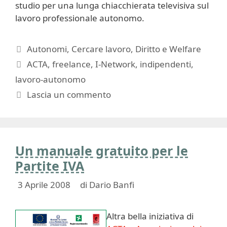
studio per una lunga chiacchierata televisiva sul
lavoro professionale autonomo.
Categorie
Autonomi
,
Cercare lavoro
,
Diritto e Welfare
Tag
ACTA
,
freelance
,
I-Network
,
indipendenti
,
lavoro-autonomo
Lascia un commento
Un manuale gratuito per le
Partite IVA
3 Aprile 2008
di
Dario Banfi
Altra bella iniziativa di