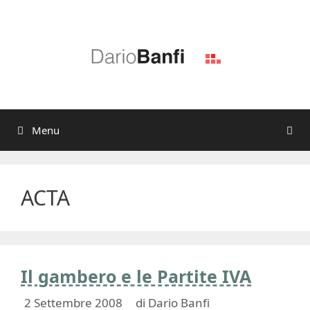
Vai
al
contenuto
Menu
ACTA
Il gambero e le Partite IVA
2 Settembre 2008
di
Dario Banfi