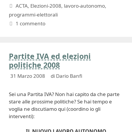
Tag
ACTA
,
Elezioni-2008
,
lavoro-autonomo
,
programmi-elettorali
1 commento
Partite IVA ed elezioni
politiche 2008
31 Marzo 2008
di
Dario Banfi
Sei una Partita IVA? Non hai capito da che parte
stare alle prossime politiche? Se hai tempo e
voglia ne discutiamo qui (coordino io gli
interventi):
IL NUOVO LAVORO AUTONOMO