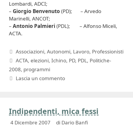
Lombardi, ADCI;
–
Giorgio Benvenuto
(PD); – Arvedo
Marinelli, ANCOT;
–
Antonio Palmieri
(PDL); – Alfonso Miceli,
ACTA.
Categorie
Associazioni
,
Autonomi
,
Lavoro
,
Professionisti
Tag
ACTA
,
elezioni
,
Ichino
,
PD
,
PDL
,
Politiche-
2008
,
programmi
Lascia un commento
Indipendenti, mica fessi
4 Dicembre 2007
di
Dario Banfi