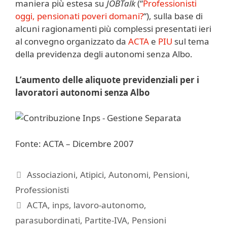
maniera più estesa su
JOBTalk
(“
Professionisti
oggi, pensionati poveri domani?
“), sulla base di
alcuni ragionamenti più complessi presentati ieri
al convegno organizzato da
ACTA
e
PIU
sul tema
della previdenza degli autonomi senza Albo.
L’aumento delle aliquote previdenziali per i
lavoratori autonomi senza Albo
Fonte: ACTA – Dicembre 2007
Categorie
Associazioni
,
Atipici
,
Autonomi
,
Pensioni
,
Professionisti
Tag
ACTA
,
inps
,
lavoro-autonomo
,
parasubordinati
,
Partite-IVA
,
Pensioni