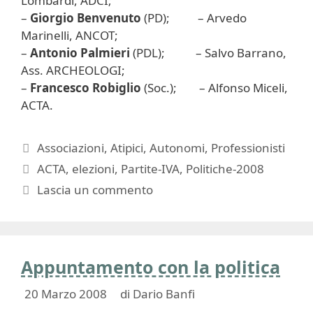
Lombardi, ADCI;
–
Giorgio Benvenuto
(PD); – Arvedo
Marinelli, ANCOT;
–
Antonio Palmieri
(PDL); – Salvo Barrano,
Ass. ARCHEOLOGI;
–
Francesco Robiglio
(Soc.); – Alfonso Miceli,
ACTA.
Categorie
Associazioni
,
Atipici
,
Autonomi
,
Professionisti
Tag
ACTA
,
elezioni
,
Partite-IVA
,
Politiche-2008
Lascia un commento
Appuntamento con la politica
20 Marzo 2008
di
Dario Banfi