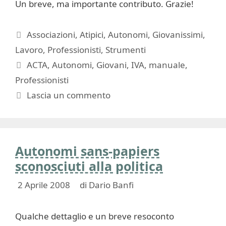
Un breve, ma importante contributo. Grazie!
Categorie
Associazioni
,
Atipici
,
Autonomi
,
Giovanissimi
,
Lavoro
,
Professionisti
,
Strumenti
Tag
ACTA
,
Autonomi
,
Giovani
,
IVA
,
manuale
,
Professionisti
Lascia un commento
Autonomi sans-papiers
sconosciuti alla politica
2 Aprile 2008
di
Dario Banfi
Qualche dettaglio e un breve resoconto