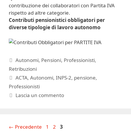
contribuzione dei collaboratori con Partita IVA
rispetto ad altre categorie.
Contributi pensionistici obbligatori per
diverse tipologie di lavoro autonomo
Categorie
Autonomi
,
Pensioni
,
Professionisti
,
Retribuzioni
Tag
ACTA
,
Autonomi
,
INPS-2
,
pensione
,
Professionisti
Lascia un commento
Pagina
Pagina
Pagina
←
Precedente
1
2
3