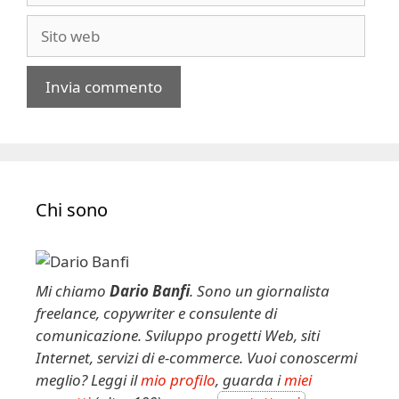
Sito
web
A
l
t
e
Chi sono
r
n
a
t
Mi chiamo
Dario Banfi
. Sono un giornalista
i
freelance, copywriter e consulente di
v
comunicazione. Sviluppo progetti Web, siti
e
Internet, servizi di e-commerce. Vuoi conoscermi
:
meglio? Leggi il
mio profilo
, guarda i
miei