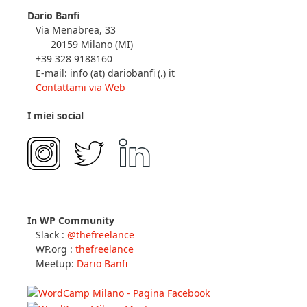
Dario Banfi
Via Menabrea, 33
20159 Milano (MI)
+39 328 9188160
E-mail: info (at) dariobanfi (.) it
Contattami via Web
I miei social
In WP Community
Slack :
@thefreelance
WP.org :
thefreelance
Meetup:
Dario Banfi