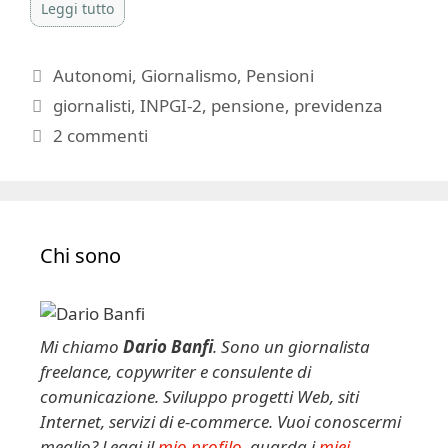
Leggi tutto
Categorie
Autonomi
,
Giornalismo
,
Pensioni
Tag
giornalisti
,
INPGI-2
,
pensione
,
previdenza
2 commenti
Chi sono
Mi chiamo
Dario Banfi
. Sono un giornalista
freelance, copywriter e consulente di
comunicazione. Sviluppo progetti Web, siti
Internet, servizi di e-commerce. Vuoi conoscermi
meglio? Leggi il
mio profilo
, guarda i
miei