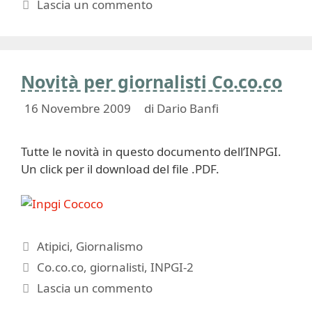
Lascia un commento
Novità per giornalisti Co.co.co
16 Novembre 2009
di
Dario Banfi
Tutte le novità in questo documento dell’INPGI.
Un click per il download del file .PDF.
Categorie
Atipici
,
Giornalismo
Tag
Co.co.co
,
giornalisti
,
INPGI-2
Lascia un commento