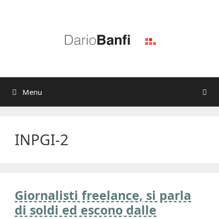
Vai
al
contenuto
Menu
INPGI-2
Giornalisti freelance, si parla
di soldi ed escono dalle