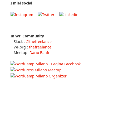
I miei social
In WP Community
Slack :
@thefreelance
WP.org :
thefreelance
Meetup:
Dario Banfi