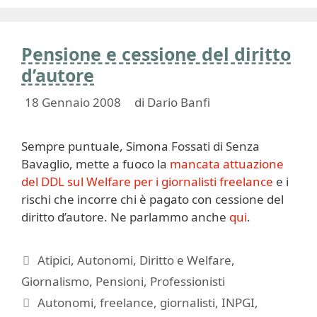
Pensione e cessione del diritto
d’autore
18 Gennaio 2008
di
Dario Banfi
Sempre puntuale, Simona Fossati di Senza
Bavaglio, mette a fuoco la
mancata attuazione
del DDL sul Welfare per i giornalisti freelance
e i
rischi che incorre chi è pagato con cessione del
diritto d’autore. Ne parlammo anche
qui
.
Categorie
Atipici
,
Autonomi
,
Diritto e Welfare
,
Giornalismo
,
Pensioni
,
Professionisti
Tag
Autonomi
,
freelance
,
giornalisti
,
INPGI
,