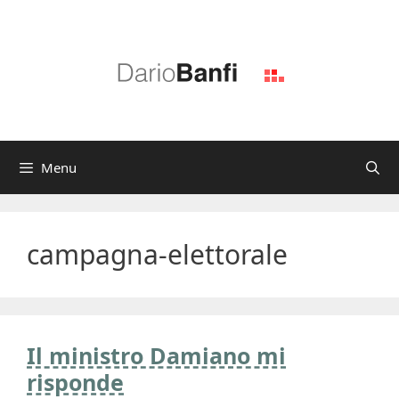
Vai
al
contenuto
Menu
campagna-elettorale
Il ministro Damiano mi
risponde