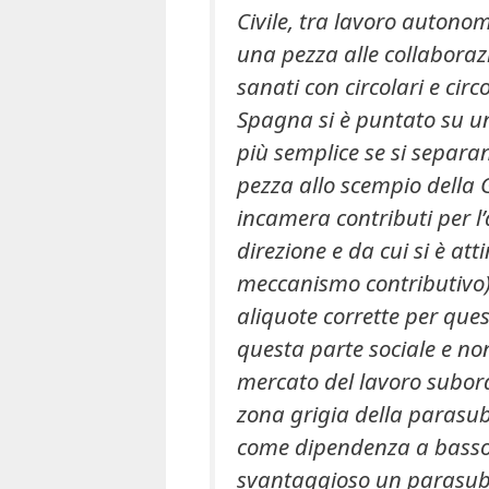
Civile, tra lavoro autono
una pezza alle collaboraz
sanati con circolari e circ
Spagna si è puntato su u
più semplice se si separ
pezza allo scempio della 
incamera contributi per l
direzione e da cui si è att
meccanismo contributivo)
aliquote corrette per ques
questa parte sociale e n
mercato del lavoro subor
zona grigia della parasu
come dipendenza a basso
svantaggioso un parasubo