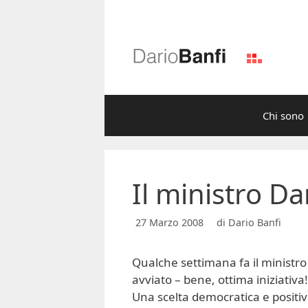
Vai
al
contenuto
Chi sono
Il ministro D
27 Marzo 2008
di
Dario Banfi
Qualche settimana fa il ministro
avviato – bene, ottima iniziativa
Una scelta democratica e positi