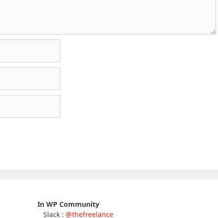
In WP Community
Slack :
@thefreelance