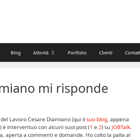
Blog
Attività
Portfolio
Clienti
Contatt
amiano mi risponde
 del Lavoro Cesare Diamiano (qui il
suo blog
, appena
!) è interventuo con alcuni suoi post (
1
e
2
) su
JOBTalk
.
va, aperta a commenti e domande. Ho colto la palla al