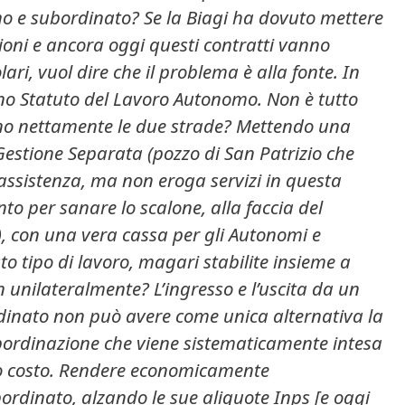
mo e subordinato? Se la Biagi ha dovuto mettere
ioni e ancora oggi questi contratti vanno
olari, vuol dire che il problema è alla fonte. In
no Statuto del Lavoro Autonomo. Non è tutto
ano nettamente le due strade? Mettendo una
Gestione Separata (pozzo di San Patrizio che
’assistenza, ma non eroga servizi in questa
into per sanare lo scalone, alla faccia del
, con una vera cassa per gli Autonomi e
to tipo di lavoro, magari stabilite insieme a
on unilateralmente?
L’ingresso e l’uscita da un
dinato non può avere come unica alternativa la
bordinazione che viene sistematicamente intesa
 costo. Rendere economicamente
rdinato, alzando le sue aliquote Inps [e oggi