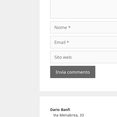
Nome
Email
Sito
web
A
l
t
e
r
Dario Banfi
Via Menabrea, 33
n