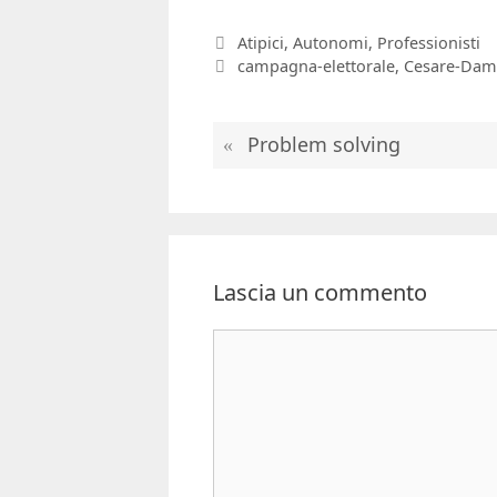
Categorie
Atipici
,
Autonomi
,
Professionisti
Tag
campagna-elettorale
,
Cesare-Dam
Problem solving
Lascia un commento
Commento