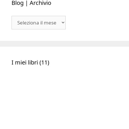
Articoli recenti
Modelli di business online (una raccolta non
esaustiva)
Sul morire (secondo Shelly Kagan). Lezioni di
filosofia sulla vita e la sua fine
Regole per una buona didattica a distanza per
insegnanti della scuola primaria
Con parole precise. Regole per una buona
scrittura, civile e democratica
Le mie risorse WordPress declassificate