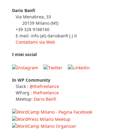
Dario Banfi
Via Menabrea, 33
20159 Milano (MI)
+39 328 9188160
E-mail: info (at) dariobanfi (.) it
Contattami via Web
I miei social
In WP Community
Slack :
@thefreelance
WP.org :
thefreelance
Meetup:
Dario Banfi