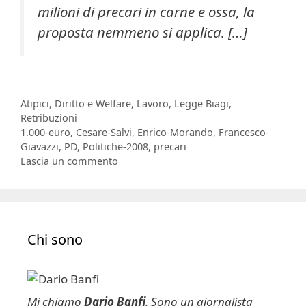
milioni di precari in carne e ossa, la
proposta nemmeno si applica. […]
Categorie
Atipici
,
Diritto e Welfare
,
Lavoro
,
Legge Biagi
,
Retribuzioni
Tag
1.000-euro
,
Cesare-Salvi
,
Enrico-Morando
,
Francesco-
Giavazzi
,
PD
,
Politiche-2008
,
precari
Lascia un commento
Chi sono
Mi chiamo
Dario Banfi
. Sono un giornalista