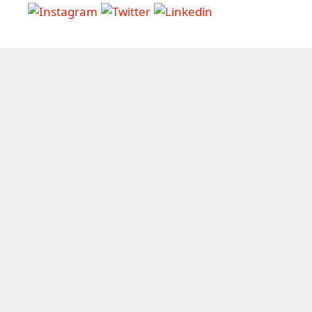
Tipologia progetti
Copywriting
(39)
Consulenza
(18)
E-
Formazione
(28)
Editoria
(23)
commerce
(10)
Website
Servizi
(28)
Social media
(11)