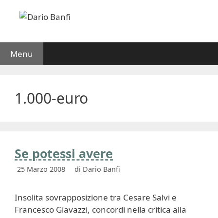
Vai
al
contenuto
Menu
1.000-euro
Se potessi avere
25 Marzo 2008
di
Dario Banfi
Insolita sovrapposizione tra Cesare Salvi e
Francesco Giavazzi, concordi nella critica alla