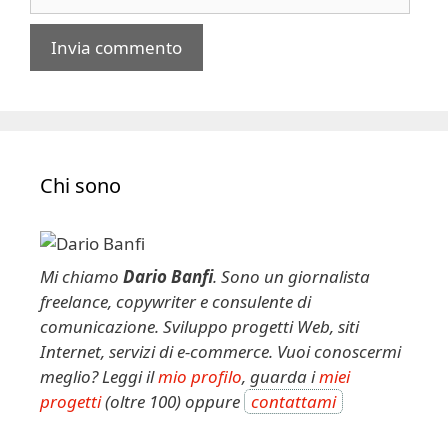
web
A
l
t
e
Chi sono
r
n
a
t
Mi chiamo
Dario Banfi
. Sono un giornalista
i
freelance, copywriter e consulente di
v
comunicazione. Sviluppo progetti Web, siti
e
Internet, servizi di e-commerce. Vuoi conoscermi
:
meglio? Leggi il
mio profilo
, guarda i
miei
progetti
(oltre 100) oppure
contattami