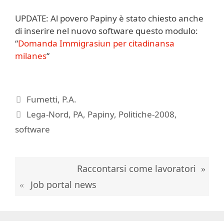
UPDATE: Al povero Papiny è stato chiesto anche
di inserire nel nuovo software questo modulo:
“
Domanda Immigrasiun per citadinansa
milanes
“
Categorie
Fumetti
,
P.A.
Tag
Lega-Nord
,
PA
,
Papiny
,
Politiche-2008
,
software
Raccontarsi come lavoratori
Job portal news