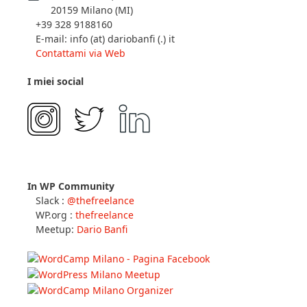
20159 Milano (MI)
+39 328 9188160
E-mail: info (at) dariobanfi (.) it
Contattami via Web
I miei social
In WP Community
Slack :
@thefreelance
WP.org :
thefreelance
Meetup:
Dario Banfi