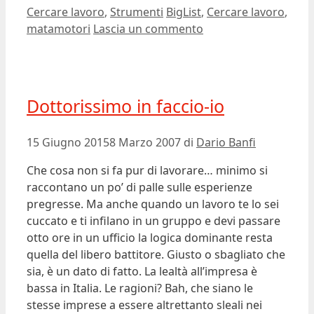
Categorie
Tag
Cercare lavoro
,
Strumenti
BigList
,
Cercare lavoro
,
matamotori
Lascia un commento
Dottorissimo in faccio-io
15 Giugno 2015
8 Marzo 2007
di
Dario Banfi
Che cosa non si fa pur di lavorare… minimo si
raccontano un po’ di palle sulle esperienze
pregresse. Ma anche quando un lavoro te lo sei
cuccato e ti infilano in un gruppo e devi passare
otto ore in un ufficio la logica dominante resta
quella del libero battitore. Giusto o sbagliato che
sia, è un dato di fatto. La lealtà all’impresa è
bassa in Italia. Le ragioni? Bah, che siano le
stesse imprese a essere altrettanto sleali nei