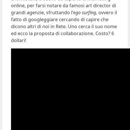
online, per farsi notare da famosi art director di
grandi agenzie, sfruttando l’
ego surfing
, ovvero il
fatto di googleggiare cercando di capire che
dicono altri di noi in Rete. Uno cerca il suo nome
ed ecco la proposta di collaborazione. Costo? 6
dollari!