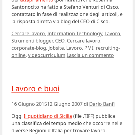
Santonocito ha fatto a Stefano Venturi di Cisco,
contattato in fase di realizzazione degli articoli, e
la risposta diretta via blog del CEO di Cisco.
Categorie
Cercare lavoro
,
Information Technology
,
Lavoro
,
Tag
Strumenti
blogger
,
CEO
,
Cercare lavoro
,
corporate-blog
,
Jobsite
,
Lavoro
,
PMI
,
recruiting-
online
,
videocurriculum
Lascia un commento
Lavoro e buoi
16 Giugno 2015
12 Giugno 2007
di
Dario Banfi
Oggi
Il quotidiano di Sicilia
(file .TIFF) pubblica
una classifica del tempo medio che occorre nelle
diverse Regioni d’Italia per trovare lavoro.