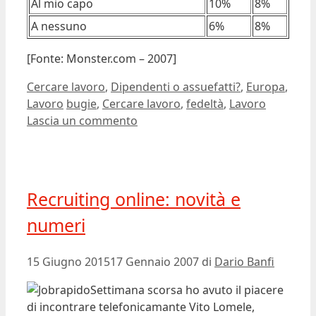
Al mio capo
10%
8%
A nessuno
6%
8%
[Fonte: Monster.com – 2007]
Categorie
Cercare lavoro
,
Dipendenti o assuefatti?
,
Europa
,
Tag
Lavoro
bugie
,
Cercare lavoro
,
fedeltà
,
Lavoro
Lascia un commento
Recruiting online: novità e
numeri
15 Giugno 2015
17 Gennaio 2007
di
Dario Banfi
Settimana scorsa ho avuto il piacere
di incontrare telefonicamante Vito Lomele,