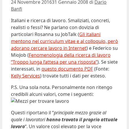
24 Novembre 2016
31 Gennaio 2008
di
Dario
Banfi
Italiani e ricerca di lavoro. Smaliziati, concreti,
realisti o fessi? Ne parlano con dovizia di
particolari Rosanna su JobTalk (
Gli italiani
mentono nel curriculum vitae e al colloquio, però
adorano cercare lavoro in Internet
) e Federico su
MioJob (
Fenomenologia della ricerca di lavoro
“Troppo lunga l’attesa per una risposta”
). Se siete
interessati, in
questo documento PDF
(Fonte:
Kelly Services
) trovate tutti i dati per esteso.
P.S. Una sola nota. Personalmente non ritengo
credibili alcuni valori, come i seguenti:
Questi riportano il “
principale mezzo grazie al
quale i lavoratori
hanno trovato il proprio attuale
lavoro
“. Un valore così elevato per la voce