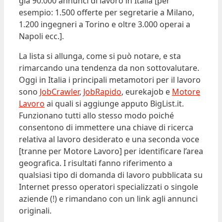
già 90.000 annunci di lavoro in Italia [per
esempio: 1.500 offerte per segretarie a Milano,
1.200 ingegneri a Torino e oltre 3.000 operai a
Napoli ecc.].
La lista si allunga, come si può notare, e sta
rimarcando una tendenza da non sottovalutare.
Oggi in Italia i principali metamotori per il lavoro
sono
JobCrawler
,
JobRapido
, eurekajob e
Motore
Lavoro
ai quali si aggiunge apputo BigList.it.
Funzionano tutti allo stesso modo poiché
consentono di immettere una chiave di ricerca
relativa al lavoro desiderato e una seconda voce
[tranne per Motore Lavoro] per identificare l’area
geografica. I risultati fanno riferimento a
qualsiasi tipo di domanda di lavoro pubblicata su
Internet presso operatori specializzati o singole
aziende (!) e rimandano con un link agli annunci
originali.