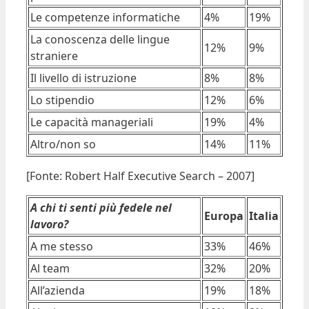
Le competenze informatiche
4%
19%
La conoscenza delle lingue
12%
9%
straniere
Il livello di istruzione
8%
8%
Lo stipendio
12%
6%
Le capacità manageriali
19%
4%
Altro/non so
14%
11%
[Fonte: Robert Half Executive Search – 2007]
A chi ti senti più fedele nel
Europa
Italia
lavoro?
A me stesso
33%
46%
Al team
32%
20%
All’azienda
19%
18%