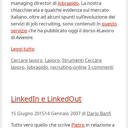
managing director di
Jobrapido
. La nostra
chiacchierata e qualche evidenza sul mercato
italiano, oltre ad alcuni spunti sull’evoluzione dei
servizi di job recruiting, sono contenuti in
questo
servizio
che ha pubblicato oggi il dorso èLavoro
di
Avvenire.
Leggi tutto
Categorie
Tag
Cercare lavoro
,
Lavoro
,
Strumenti
Cercare
lavoro
,
jobrapido
,
recruiting-online
3 commenti
LinkedIn e LinkedOut
15 Giugno 2015
14 Gennaio 2007
di
Dario Banfi
Tutto vero quello che scrive
Pietro
in relazione a