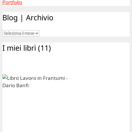
scrittura, civile e democratica
Le mie risorse WordPress declassificate
Attività | Progetti
Editoria
Portfolio
Copywriting
Portfolio
Siti Web
Portfolio
E-commerce
Portfolio
Social Media
Portfolio
Formazione
Portfolio
Consulenza