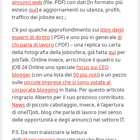
annunci web
(file .PDF) con dati [in formato più
esteso
qui
] e aggiornamenti su utenza, profili,
traffico dei jobsite ecc.;
C’è poi qualche approfondimento sui
blog degli
esperti di diritto
(.PDF) e uno più in generale
di
chi parla di lavoro
(.PDF) – una replica su carta
della fotografia della Jobosfera, già fatta
qui
per
JobTalk. Online invece, arricchisce il quadro su
JOB 24 Online uno speciale
focus sui CEO
blogger
(con una lista dei
50 più noti
) e un pezzo
sulle
piccole imprese che si sono votate al
corporate blogging
in Italia. Per questo articolo
ringrazio Alberto per il suo prezioso contributo.
News
di piccolo cabotaggio, invece, è l’apertura
di oneITJob, blog che parla di lavoro (nel senso
delle opportunità e degli annunci) nel settore IT.
P.S. Da non tralasciare la lettura
dell’
attapiramento
(poi ritirato) che Rosanna