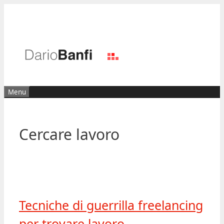
Vai
al
contenuto
Menu
Cercare lavoro
Tecniche di guerrilla freelancing
per trovare lavoro