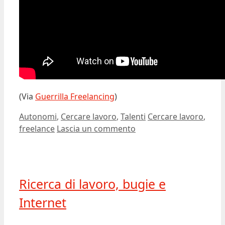
(Via
Guerrilla Freelancing
)
Categorie
Tag
Autonomi
,
Cercare lavoro
,
Talenti
Cercare lavoro
,
freelance
Lascia un commento
Ricerca di lavoro, bugie e
Internet