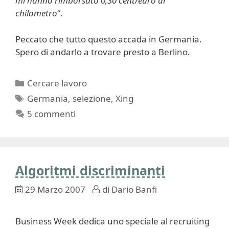
mi hanno rimborsato 0,30 cent/euro al
chilometro
“.
Peccato che tutto questo accada in Germania.
Spero di andarlo a trovare presto a Berlino.
Categorie
Cercare lavoro
Tag
Germania
,
selezione
,
Xing
5 commenti
Algoritmi discriminanti
29 Marzo 2007
di
Dario Banfi
Business Week dedica uno speciale al recruiting