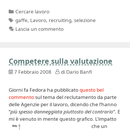
Categorie
Cercare lavoro
Tag
gaffe
,
Lavoro
,
recruiting
,
selezione
Lascia un commento
Competere sulla valutazione
7 Febbraio 2008
di
Dario Banfi
Giorni fa Fedora ha pubblicato
questo bel
commento
sul tema del reclutamento da parte
delle Agenzie per il lavoro, dicendo che l’hanno
“
più spesso danneggiata piuttosto del contrario
“. E
mi è venuto in mente questo grafico.
L’impatto
che un