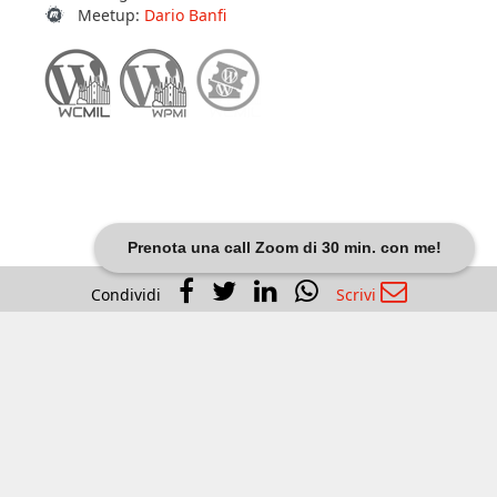
In WP Community
Slack :
@thefreelance
WP.org :
thefreelance
Meetup:
Dario Banfi
Prenota una call Zoom di 30 min. con me!
Condividi
Scrivi