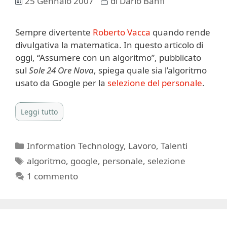
25 Gennaio 2007
di
Dario Banfi
Sempre divertente
Roberto Vacca
quando rende
divulgativa la matematica. In questo articolo di
oggi, “Assumere con un algoritmo”, pubblicato
sul
Sole 24 Ore Nova
, spiega quale sia l’algoritmo
usato da Google per la
selezione del personale
.
Leggi tutto
Categorie
Information Technology
,
Lavoro
,
Talenti
Tag
algoritmo
,
google
,
personale
,
selezione
1 commento