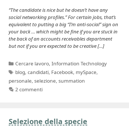
“The candidate is nice but he doesn’t have any
social networking profiles.” For certain jobs, that’s
equivalent to putting a big “I’m anti-social” sign on
your back … which might be fine if you are stuck in
the back of an accounts receivables department
but not if you are expected to be creative […]
Categorie
Cercare lavoro
,
Information Technology
Tag
blog
,
candidati
,
Facebook
,
mySpace
,
personale
,
selezione
,
summation
2 commenti
Selezione della specie