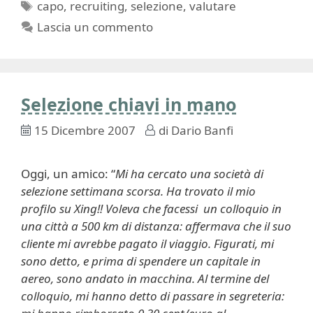
Tag
capo
,
recruiting
,
selezione
,
valutare
Lascia un commento
Selezione chiavi in mano
15 Dicembre 2007
di
Dario Banfi
Oggi, un amico: “
Mi ha cercato una società di
selezione settimana scorsa. Ha trovato il mio
profilo su Xing!! Voleva che facessi un colloquio in
una città a 500 km di distanza: affermava che il suo
cliente mi avrebbe pagato il viaggio. Figurati, mi
sono detto, e prima di spendere un capitale in
aereo, sono andato in macchina. Al termine del
colloquio, mi hanno detto di passare in segreteria: