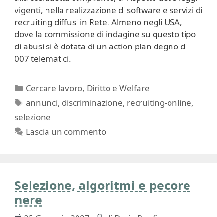
vigenti, nella realizzazione di software e servizi di
recruiting diffusi in Rete. Almeno negli USA,
dove la commissione di indagine su questo tipo
di abusi si è dotata di un action plan degno di
007 telematici.
Categorie
Cercare lavoro
,
Diritto e Welfare
Tag
annunci
,
discriminazione
,
recruiting-online
,
selezione
Lascia un commento
Selezione, algoritmi e pecore
nere