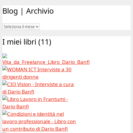
Blog | Archivio
Blog
|
I miei libri (11)
Archivio