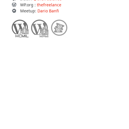
WP.org :
thefreelance
Meetup:
Dario Banfi