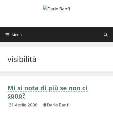
Vai
al
contenuto
Menu
visibilità
Mi si nota di più se non ci
sono?
21 Aprile 2008
di
Dario Banfi