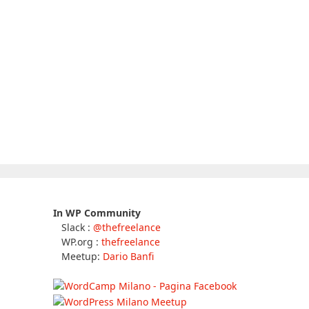
In WP Community
Slack :
@thefreelance
WP.org :
thefreelance
Meetup:
Dario Banfi