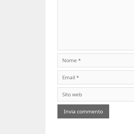
Nome
Email
Sito
web
A
l