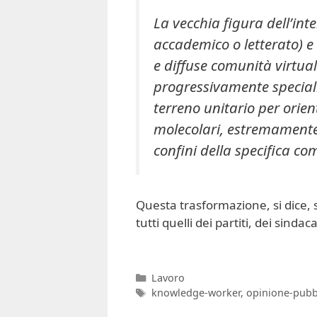
La vecchia figura dell’inte
accademico o letterato) e 
e diffuse comunità virtual
progressivamente speciali
terreno unitario per orien
molecolari, estremamente f
confini della specifica c
Questa trasformazione, si dice, 
tutti quelli dei partiti, dei sindac
Categorie
Lavoro
Tag
knowledge-worker
,
opinione-pubb