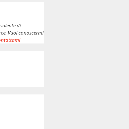
sulente di
erce. Vuoi conoscermi
ontattami