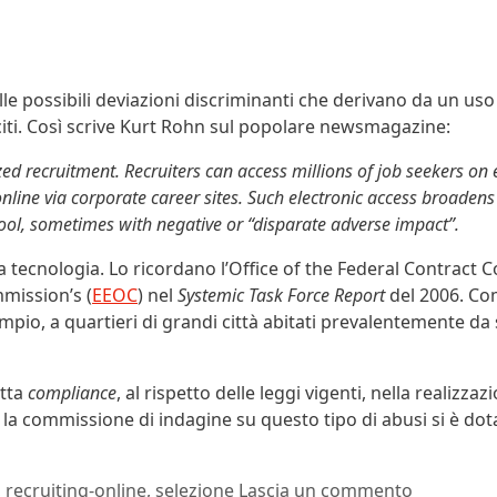
le possibili deviazioni discriminanti che derivano da un uso
iti. Così scrive Kurt Rohn sul popolare newsmagazine:
zed recruitment. Recruiters can access millions of job seekers on 
line via corporate career sites. Such electronic access broadens
 pool, sometimes with negative or “disparate adverse impact”.
 la tecnologia. Lo ricordano l’Office of the Federal Contract
mission’s (
EEOC
) nel
Systemic Task Force Report
del 2006. Co
sempio, a quartieri di grandi città abitati prevalentemente da 
etta
compliance
, al rispetto delle leggi vigenti, nella realizza
e la commissione di indagine su questo tipo di abusi si è dot
,
recruiting-online
,
selezione
Lascia un commento