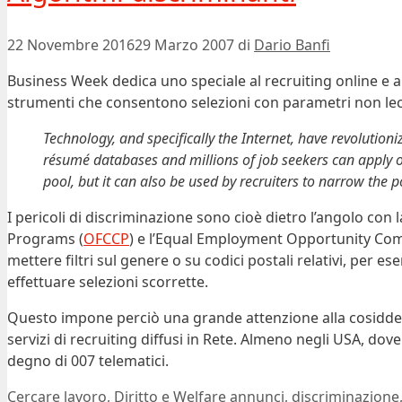
22 Novembre 2016
29 Marzo 2007
di
Dario Banfi
Business Week dedica uno speciale al recruiting online e al
strumenti che consentono selezioni con parametri non lec
Technology, and specifically the Internet, have revolutioni
résumé databases and millions of job seekers can apply on
pool, but it can also be used by recruiters to narrow the
I pericoli di discriminazione sono cioè dietro l’angolo con
Programs (
OFCCP
) e l’Equal Employment Opportunity Com
mettere filtri sul genere o su codici postali relativi, per e
effettuare selezioni scorrette.
Questo impone perciò una grande attenzione alla cosidd
servizi di recruiting diffusi in Rete. Almeno negli USA, dov
degno di 007 telematici.
Categorie
Tag
Cercare lavoro
,
Diritto e Welfare
annunci
,
discriminazione