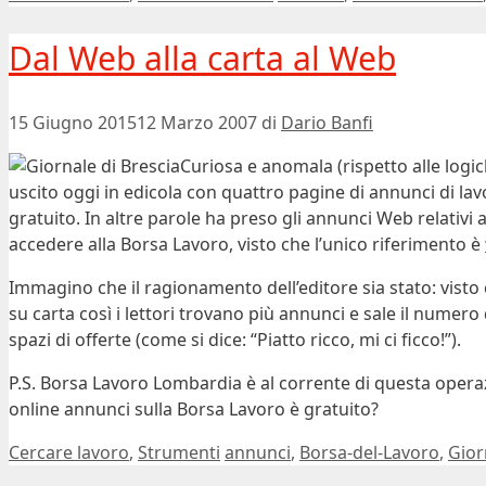
Dal Web alla carta al Web
15 Giugno 2015
12 Marzo 2007
di
Dario Banfi
Curiosa e anomala (rispetto alle logic
uscito oggi in edicola con quattro pagine di annunci di lavo
gratuito. In altre parole ha preso gli annunci Web relativi a
accedere alla Borsa Lavoro, visto che l’unico riferimento è
Immagino che il ragionamento dell’editore sia stato: visto
su carta così i lettori trovano più annunci e sale il numero
spazi di offerte (come si dice: “Piatto ricco, mi ci ficco!”).
P.S. Borsa Lavoro Lombardia è al corrente di questa opera
online annunci sulla Borsa Lavoro è gratuito?
Categorie
Tag
Cercare lavoro
,
Strumenti
annunci
,
Borsa-del-Lavoro
,
Gior