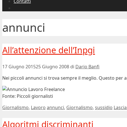
Contatti
annunci
All’attenzione dell’Inpgi
17 Giugno 2015
25 Giugno 2008
di
Dario Banfi
Nei piccoli annunci si trova sempre il meglio. Questo per a
Fonte: Piccoli giornalisti
Categorie
Tag
Giornalismo
,
Lavoro
annunci
,
Giornalismo
,
sussidio
Lasci
Algoritmi discriminanti