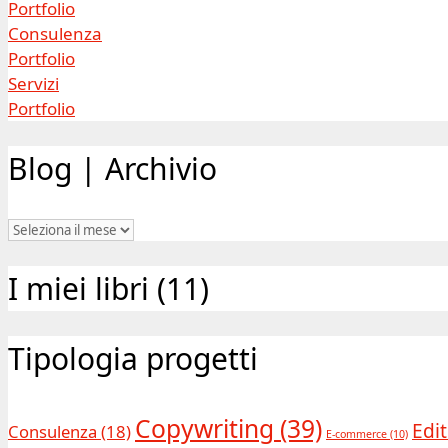
Portfolio
Consulenza
Portfolio
Servizi
Portfolio
Blog | Archivio
Blog
|
Archivio
I miei libri (11)
Tipologia progetti
Copywriting
(39)
Edit
Consulenza
(18)
E-commerce
(10)