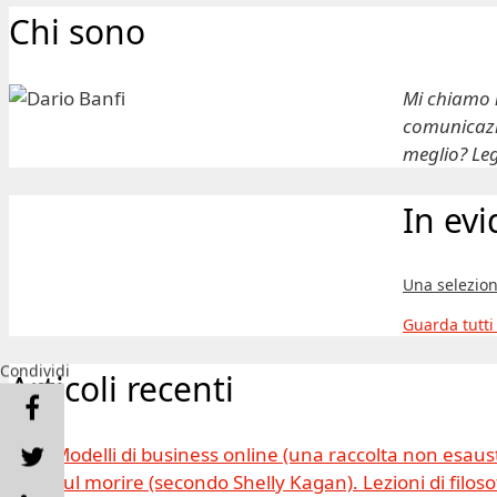
Chi sono
Mi chiamo
comunicazio
meglio? Leg
In ev
Una selezion
Guarda tutti
Condividi
Articoli recenti
Modelli di business online (una raccolta non esaus
Sul morire (secondo Shelly Kagan). Lezioni di filosof