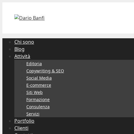
Vai
al
contenuto
Chi sono
Blog
Attività
Editoria
Copywriting & SEO
Social Media
E-commerce
Siti Web
Formazione
Consulenza
Servizi
Portfolio
Clienti