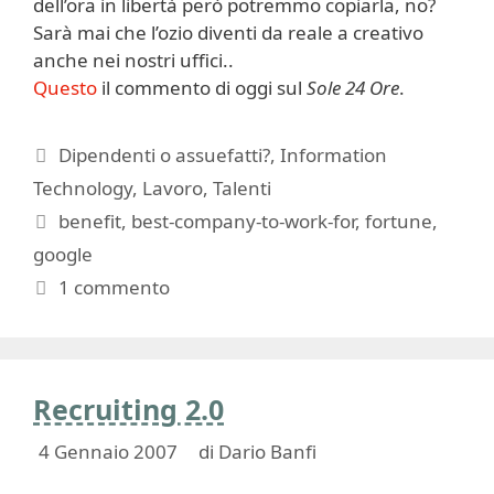
dell’ora in libertà però potremmo copiarla, no?
Sarà mai che l’ozio diventi da reale a creativo
anche nei nostri uffici..
Questo
il commento di oggi sul
Sole 24 Ore
.
Categorie
Dipendenti o assuefatti?
,
Information
Technology
,
Lavoro
,
Talenti
Tag
benefit
,
best-company-to-work-for
,
fortune
,
google
1 commento
Recruiting 2.0
4 Gennaio 2007
di
Dario Banfi