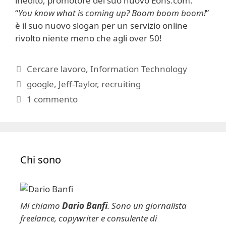
inedito, promotore del suo nuovo Eons.com.
“
You know what is coming up? Boom boom boom!
”
è il suo nuovo slogan per un servizio online
rivolto niente meno che agli over 50!
Categorie
Cercare lavoro
,
Information Technology
Tag
google
,
Jeff-Taylor
,
recruiting
1 commento
Chi sono
Mi chiamo
Dario Banfi
. Sono un giornalista
freelance, copywriter e consulente di