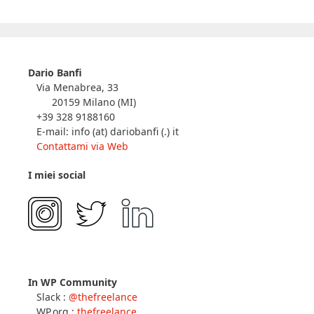
Dario Banfi
Via Menabrea, 33
20159 Milano (MI)
+39 328 9188160
E-mail: info (at) dariobanfi (.) it
Contattami via Web
I miei social
In WP Community
Slack :
@thefreelance
WP.org :
thefreelance