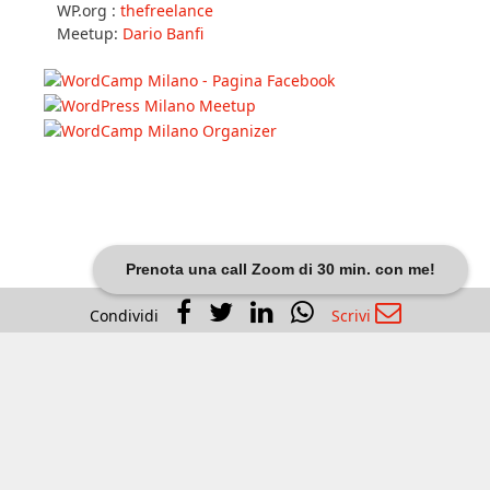
In WP Community
Slack :
@thefreelance
WP.org :
thefreelance
Meetup:
Dario Banfi
Prenota una call Zoom di 30 min. con me!
Condividi
Scrivi