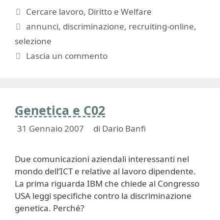
Categorie
Cercare lavoro
,
Diritto e Welfare
Tag
annunci
,
discriminazione
,
recruiting-online
,
selezione
Lascia un commento
Genetica e C02
31 Gennaio 2007
di
Dario Banfi
Due comunicazioni aziendali interessanti nel
mondo dell’ICT e relative al lavoro dipendente.
La prima riguarda IBM che chiede al Congresso
USA leggi specifiche contro la discriminazione
genetica. Perché?