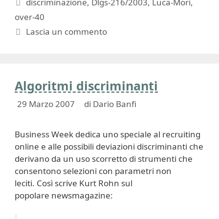
Tag
discriminazione
,
Dlgs-216/2003
,
Luca-Mori
,
over-40
Lascia un commento
Algoritmi discriminanti
29 Marzo 2007
di
Dario Banfi
Business Week dedica uno speciale al recruiting
online e alle possibili deviazioni discriminanti che
derivano da un uso scorretto di strumenti che
consentono selezioni con parametri non
leciti. Così scrive Kurt Rohn sul
popolare newsmagazine: