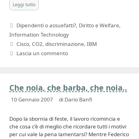
Leggi tutto
Categorie
Dipendenti o assuefatti?
,
Diritto e Welfare
,
Information Technology
Tag
Cisco
,
CO2
,
discriminazione
,
IBM
Lascia un commento
Che noia, che barba, che noia..
10 Gennaio 2007
di
Dario Banfi
Dopo la sbornia di feste, il lavoro ricomincia e
che cosa c’è di meglio che ricordare tutti i motivi
per cui vale la pena lamentarsi? Mentre Federico