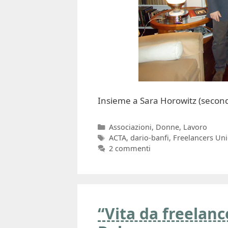
Insieme a Sara Horowitz (seconda
Categorie
Associazioni
,
Donne
,
Lavoro
Tag
ACTA
,
dario-banfi
,
Freelancers Un
2 commenti
“Vita da freelanc