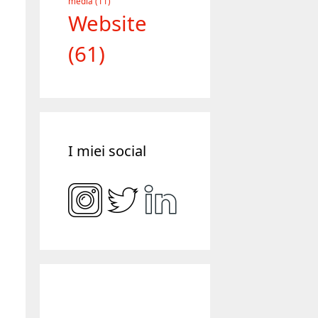
Servizi
(28)
Social
media
(11)
Website
(61)
I miei social