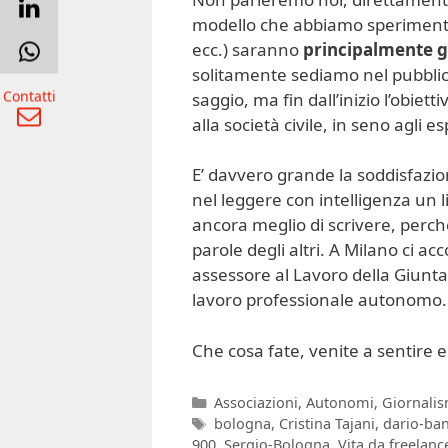
modello che abbiamo sperimentat
ecc.) saranno
principalmente gl
solitamente sediamo nel pubbli
Contatti
saggio, ma fin dall’inizio l’obiett
alla società civile, in seno agli es
E’ davvero grande la soddisfazio
nel leggere con intelligenza un l
ancora meglio di scrivere, perché
parole degli altri. A Milano ci 
assessore al Lavoro della Giunta
lavoro professionale autonomo.
Che cosa fate, venite a sentire e
Categorie
Associazioni
,
Autonomi
,
Giornali
Tag
bologna
,
Cristina Tajani
,
dario-ban
900
,
Sergio-Bologna
,
Vita da freelanc