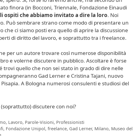
o finora (in Bocconi, Triennale, Fondazione Einaudi
i ospiti che abbiamo invitato a dire la loro
. Noi
co. Può sembrare strano come modo di presentare un
ivo che ci siamo posti era quello di aprire la discussione
perti di diritto del lavoro, e soprattutto tra i freelance.
ne per un autore trovare così numerose disponibilità
ibro e volerne discutere in pubblico. Ascoltare è forse
 trovi quello che non sei stato in grado di dire nelle
accompagneranno Gad Lerner e Cristina Tajani, nuovo
 Pisapia. A Bologna numerosi consulenti e studiosi del
 (soprattutto) discutere con noi?
smo
,
Lavoro
,
Parole-Visioni
,
Professionisti
fi
,
Fondazione Unipol
,
freelance
,
Gad Lerner
,
Milano
,
Museo del
e