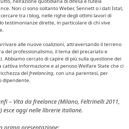
tutto, nell’azione quotidiana di difesa e tutela
ce. Non ci sono soltanto Weber, Sennett o i dati Istat,
rcare tra i blog, nelle righe degli ottimi lavori di
o testimonianze dirette, in particolare di chi vive
e.
arrivare alle nuove coalizioni, attraversando il terreno
ura del professionalismo, il tema del precariato e
i. Abbiamo cercato di capire di più sulla questione dei
cattiva informazione e al penoso Welfare State che ci
ricchezza del
freelancing
, con una parentesi, per
ro dipendente.
nfi –
Vita da freelance
(Milano, Feltrinelli 2011,
 esce oggi nelle librerie italiane.
a prima presentazione
: