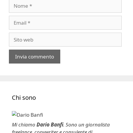
Nome
Email
Sito
web
A
l
t
e
Chi sono
r
n
a
t
Mi chiamo
Dario Banfi
. Sono un giornalista
i
freelance, copywriter e consulente di