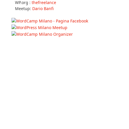
WP.org :
thefreelance
Meetup:
Dario Banfi