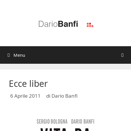
Vai
al
contenuto
Menu
Ecce liber
6 Aprile 2011
di
Dario Banfi