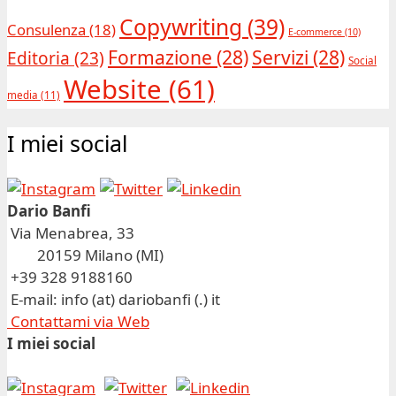
Copywriting
(39)
Consulenza
(18)
E-commerce
(10)
Formazione
(28)
Servizi
(28)
Editoria
(23)
Social
Website
(61)
media
(11)
I miei social
Dario Banfi
Via Menabrea, 33
20159 Milano (MI)
+39 328 9188160
E-mail: info (at) dariobanfi (.) it
Contattami via Web
I miei social