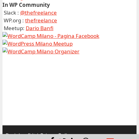
In WP Community
Slack :
@thefreelance
WP.org :
thefreelance
Meetup:
Dario Banfi
Dariobanfi.it |
Privacy Policy