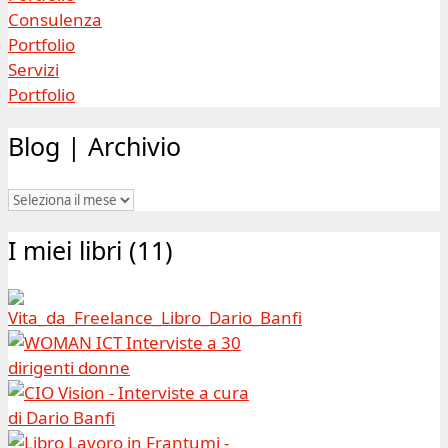
Consulenza
Portfolio
Servizi
Portfolio
Blog | Archivio
Blog
|
I miei libri (11)
Archivio