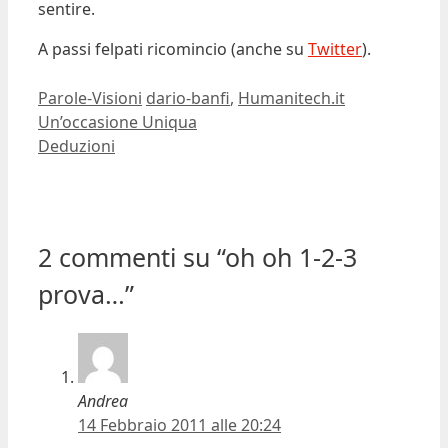
sentire.
A passi felpati ricomincio (anche su
Twitter
).
Ultima modifica:
2011-02-14T10:52:47+01:00
Autore:
Dario Banfi
Categorie
Tag
Parole-Visioni
dario-banfi
,
Humanitech.it
Un’occasione Uniqua
Deduzioni
2 commenti su “oh oh 1-2-3
prova…”
Andrea
14 Febbraio 2011 alle 20:24