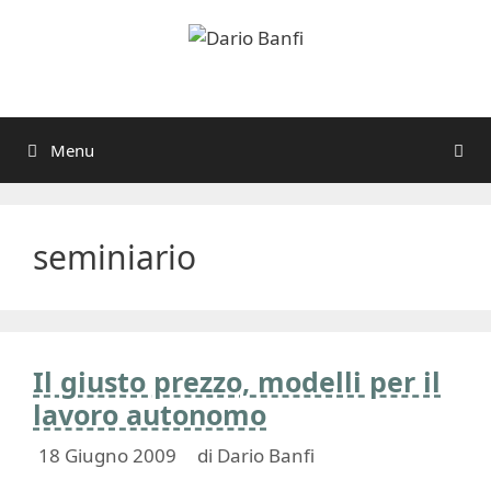
Vai
al
contenuto
Menu
seminiario
Il giusto prezzo, modelli per il
lavoro autonomo
18 Giugno 2009
di
Dario Banfi