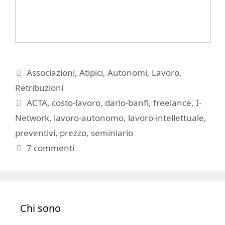
Categorie
Associazioni
,
Atipici
,
Autonomi
,
Lavoro
,
Retribuzioni
Tag
ACTA
,
costo-lavoro
,
dario-banfi
,
freelance
,
I-
Network
,
lavoro-autonomo
,
lavoro-intellettuale
,
preventivi
,
prezzo
,
seminiario
7 commenti
Chi sono