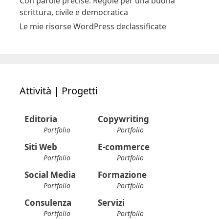
Sul morire (secondo Shelly Kagan). Lezioni di
filosofia sulla vita e la sua fine
Regole per una buona didattica a distanza per
insegnanti della scuola primaria
Con parole precise. Regole per una buona
scrittura, civile e democratica
Le mie risorse WordPress declassificate
Attività | Progetti
Editoria
Copywriting
Portfolio
Portfolio
Siti Web
E-commerce