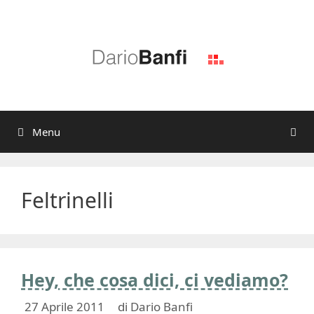
Vai
al
contenuto
Menu
Feltrinelli
Hey, che cosa dici, ci vediamo?
27 Aprile 2011
di
Dario Banfi