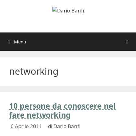
Vai
al
contenuto
Menu
networking
10 persone da conoscere nel
fare networking
6 Aprile 2011
di
Dario Banfi