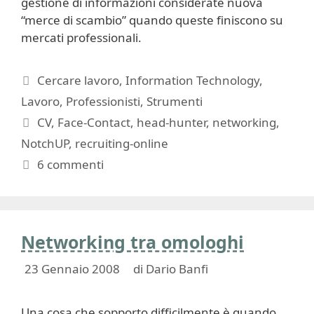
gestione di informazioni considerate nuova
“merce di scambio” quando queste finiscono su
mercati professionali.
Categorie
Cercare lavoro
,
Information Technology
,
Lavoro
,
Professionisti
,
Strumenti
Tag
CV
,
Face-Contact
,
head-hunter
,
networking
,
NotchUP
,
recruiting-online
6 commenti
Networking tra omologhi
23 Gennaio 2008
di
Dario Banfi
Una cosa che sopporto difficilmente è quando