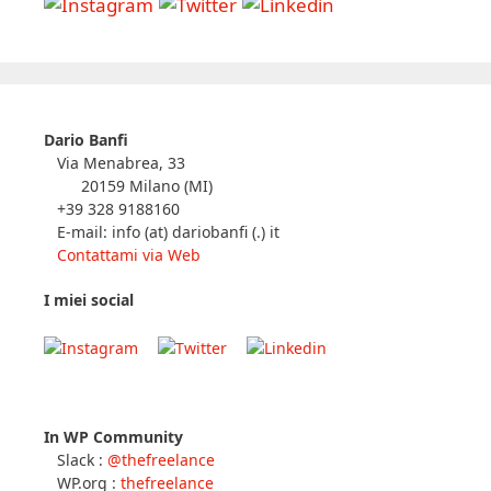
Dario Banfi
Via Menabrea, 33
20159 Milano (MI)
+39 328 9188160
E-mail: info (at) dariobanfi (.) it
Contattami via Web
I miei social
In WP Community
Slack :
@thefreelance
WP.org :
thefreelance