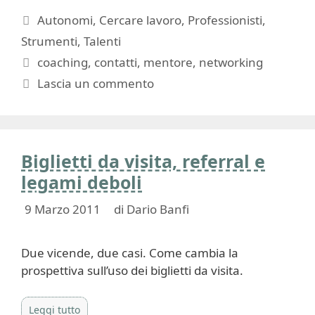
Categorie
Autonomi
,
Cercare lavoro
,
Professionisti
,
Strumenti
,
Talenti
Tag
coaching
,
contatti
,
mentore
,
networking
Lascia un commento
Biglietti da visita, referral e
legami deboli
9 Marzo 2011
di
Dario Banfi
Due vicende, due casi. Come cambia la
prospettiva sull’uso dei biglietti da visita.
Leggi tutto