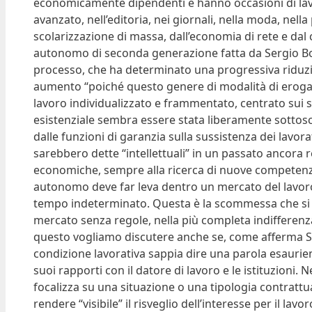
economicamente dipendenti e hanno occasioni di lavo
avanzato, nell’editoria, nei giornali, nella moda, nell
scolarizzazione di massa, dall’economia di rete e dal c
autonomo di seconda generazione fatta da Sergio Bolo
processo, che ha determinato una progressiva riduzi
aumento “poiché questo genere di modalità di erogazi
lavoro individualizzato e frammentato, centrato sui s
esistenziale sembra essere stata liberamente sottoscr
dalle funzioni di garanzia sulla sussistenza dei lavo
sarebbero dette “intellettuali” in un passato ancora 
economiche, sempre alla ricerca di nuove competenze. L
autonomo deve far leva dentro un mercato del lavoro 
tempo indeterminato. Questa è la scommessa che si s
mercato senza regole, nella più completa indifferenza d
questo vogliamo discutere anche se, come afferma Ser
condizione lavorativa sappia dire una parola esaurie
suoi rapporti con il datore di lavoro e le istituzioni.
focalizza su una situazione o una tipologia contratt
rendere “visibile” il risveglio dell’interesse per il lavo