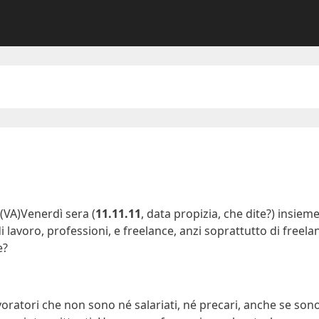
Venerdì sera (
11.11.11
, data propizia, che dite?) insiem
avoro, professioni, e freelance, anzi soprattutto di freelanc
e?
oratori che non sono né salariati, né precari, anche se son