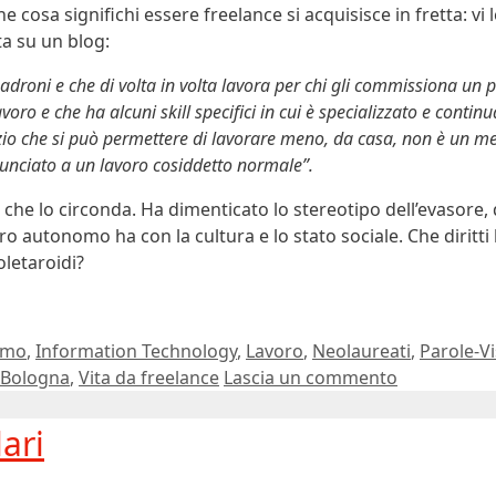
e cosa significhi essere freelance si acquisisce in fretta: vi 
ta su un blog:
adroni e che di volta in volta lavora per chi gli commissiona un 
voro e che ha alcuni skill specifici in cui è specializzato e conti
zio che si può permettere di lavorare meno, da casa, non è un me
nunciato a un lavoro cosiddetto normale”.
 che lo circonda. Ha dimenticato lo stereotipo dell’evasore, 
voro autonomo ha con la cultura e lo stato sociale. Che dirit
oletaroidi?
smo
,
Information Technology
,
Lavoro
,
Neolaureati
,
Parole-Vi
-Bologna
,
Vita da freelance
Lascia un commento
ari