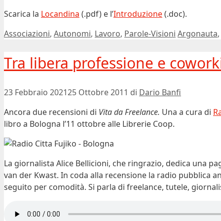
Scarica la
Locandina
(.pdf) e l’
Introduzione
(.doc).
Categorie
Tag
Associazioni
,
Autonomi
,
Lavoro
,
Parole-Visioni
Argonauta
Tra libera professione e cowork
23 Febbraio 2021
25 Ottobre 2011
di
Dario Banfi
Ancora due recensioni di
Vita da Freelance.
Una a cura di
Ra
libro a Bologna l’11 ottobre alle Librerie Coop.
La giornalista Alice Bellicioni, che ringrazio, dedica una pa
van der Kwast. In coda alla recensione la radio pubblica an
seguito per comodità. Si parla di freelance, tutele, giornali