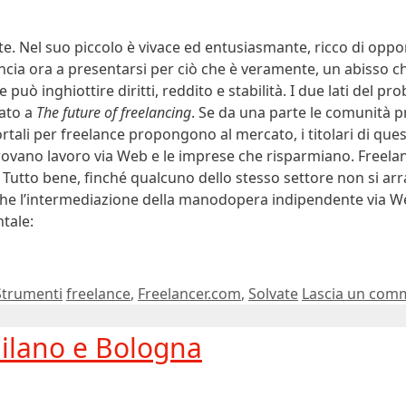
te. Nel suo piccolo è vivace ed entusiasmante, ricco di oppo
ncia ora a presentarsi per ciò che è veramente, un abisso c
e può inghiottire diritti, reddito e stabilità. I due lati del 
ato a
The future of freelancing
. Se da una parte le comunità p
rtali per freelance propongono al mercato, i titolari di ques
trovano lavoro via Web e le imprese che risparmiano. Freela
s. Tutto bene, finché qualcuno dello stesso settore non si arr
 che l’intermediazione della manodopera indipendente via W
ntale:
Tag
Strumenti
freelance
,
Freelancer.com
,
Solvate
Lascia un com
Milano e Bologna