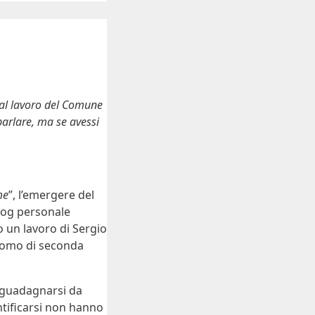
 al lavoro del Comune
parlare, ma se avessi
me
”, l’emergere del
log personale
o un lavoro di Sergio
onomo di seconda
a guadagnarsi da
ntificarsi non hanno