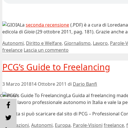
La
seconda recensione
(.PDF) è a cura di Loredana
edicola di
Gioia
(29 ottobre 2011, pag. 181). Grazie anche 
Categorie
Autonomi
,
Diritto e Welfare
,
Giornalismo
,
Lavoro
,
Parole-V
freelance
Lascia un commento
PCG’s Guide to Freelancing
3 Marzo 2018
14 Ottobre 2011
di
Dario Banfi
La Guida al freelancing made 
Condividi
svolge lavoro professionale autonomo in Italia e vale la 
Gratuita si può scaricare dal sito di PCG – Professional C
Categorie
Tag
Associazioni
,
Autonomi
,
Europa
,
Parole-Visioni
freelance
,