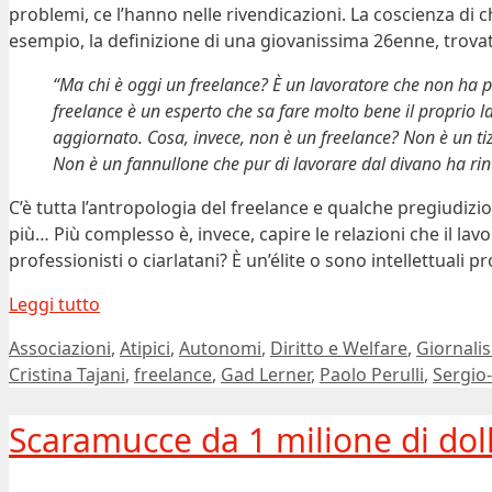
problemi, ce l’hanno nelle rivendicazioni. La coscienza di ch
esempio, la definizione di una giovanissima 26enne, trova
“Ma chi è oggi un freelance? È un lavoratore che non ha p
freelance è un esperto che sa fare molto bene il proprio la
aggiornato. Cosa, invece, non è un freelance? Non è un ti
Non è un fannullone che pur di lavorare dal divano ha ri
C’è tutta l’antropologia del freelance e qualche pregiudizio
più… Più complesso è, invece, capire le relazioni che il la
professionisti o ciarlatani? È un’élite o sono intellettuali pr
Leggi tutto
Categorie
Associazioni
,
Atipici
,
Autonomi
,
Diritto e Welfare
,
Giornali
Cristina Tajani
,
freelance
,
Gad Lerner
,
Paolo Perulli
,
Sergio
Scaramucce da 1 milione di doll