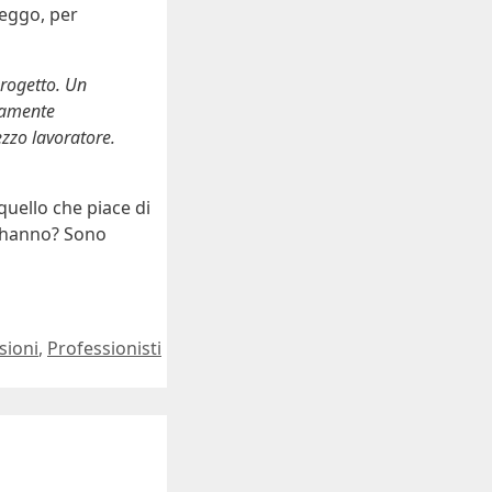
leggo, per
progetto. Un
nuamente
zzo lavoratore.
quello che piace di
ti hanno? Sono
Tag
sioni
,
Professionisti