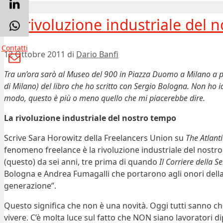
La rivoluzione industriale del 
Contatti
12 Ottobre 2011
di
Dario Banfi
Tra un’ora sarò al Museo del 900 in Piazza Duomo a Milano a pa
di Milano) del libro che ho scritto con Sergio Bologna. Non ho i
modo, questo è più o meno quello che mi piacerebbe dire.
La rivoluzione industriale del nostro tempo
Scrive Sara Horowitz della Freelancers Union su
The Atlanti
fenomeno freelance è la rivoluzione industriale del nostr
(questo) da sei anni, tre prima di quando
Il Corriere della S
Bologna e Andrea Fumagalli che portarono agli onori della
generazione”.
Questo significa che non è una novità. Oggi tutti sanno c
vivere. C’è molta luce sul fatto che NON siano lavoratori d