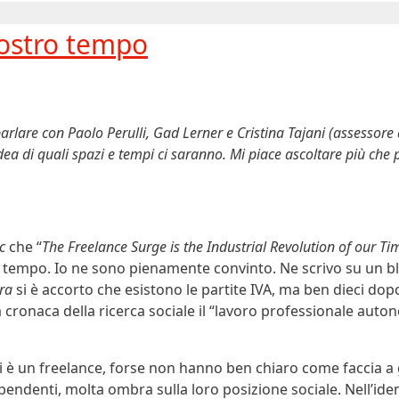
nostro tempo
rlare con Paolo Perulli, Gad Lerner e Cristina Tajani (assessore
dea di quali spazi e tempi ci saranno. Mi piace ascoltare più che 
c
che “
The Freelance Surge is the Industrial Revolution of our Ti
o tempo. Io ne sono pienamente convinto. Ne scrivo su un b
era
si è accorto che esistono le partite IVA, ma ben dieci dop
 cronaca della ricerca sociale il “lavoro professionale aut
hi è un freelance, forse non hanno ben chiaro come faccia 
ipendenti, molta ombra sulla loro posizione sociale. Nell’ide