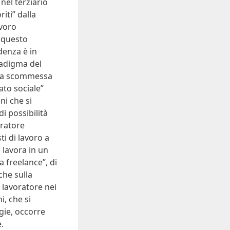
el terziario
iti” dalla
avoro
i questo
denza è in
radigma del
o la scommessa
ato sociale”
ni che si
i possibilità
oratore
i di lavoro a
 lavora in un
a freelance”, di
che sulla
 lavoratore nei
i, che si
gie, occorre
e.