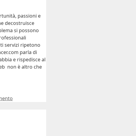
rtunità, passioni e
he decostruisce
problema si possono
rofessionali
ti servizi ripetono
ncer.com parla di
abbia e rispedisce al
eb non è altro che
mento