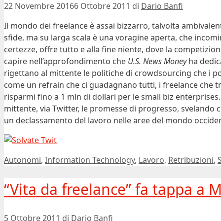
22 Novembre 2016
6 Ottobre 2011
di
Dario Banfi
Il mondo dei freelance è assai bizzarro, talvolta ambivalen
sfide, ma su larga scala è una voragine aperta, che incomi
certezze, offre tutto e alla fine niente, dove la competizion
capire nell’approfondimento che
U.S. News Money
ha dedic
rigettano al mittente le politiche di crowdsourcing che i po
come un refrain che ci guadagnano tutti, i freelance che 
risparmi fino a 1 mln di dollari per le small biz enterprise
mittente, via Twitter, le promesse di progresso, svelando
un declassamento del lavoro nelle aree del mondo occide
Categorie
Autonomi
,
Information Technology
,
Lavoro
,
Retribuzioni
,
“Vita da freelance” fa tappa a 
5 Ottobre 2011
di
Dario Banfi