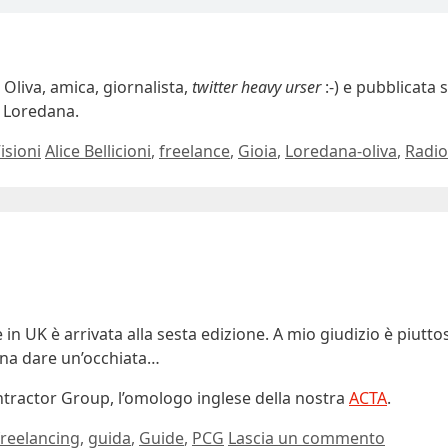
 Oliva, amica, giornalista,
twitter heavy urser
:-) e pubblicata 
a Loredana.
Tag
isioni
Alice Bellicioni
,
freelance
,
Gioia
,
Loredana-oliva
,
Radio
in UK è arrivata alla sesta edizione. A mio giudizio è piuttos
pena dare un’occhiata…
ontractor Group, l’omologo inglese della nostra
ACTA
.
freelancing
,
guida
,
Guide
,
PCG
Lascia un commento