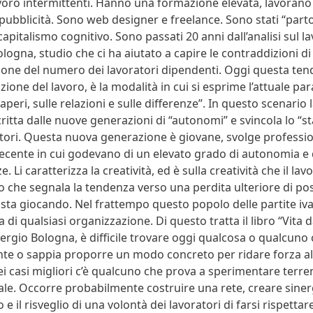
ro intermittenti. Hanno una formazione elevata, lavorano n
a pubblicità. Sono web designer e freelance. Sono stati “partor
apitalismo cognitivo. Sono passati 20 anni dall’analisi sul l
gna, studio che ci ha aiutato a capire le contraddizioni d
one del numero dei lavoratori dipendenti. Oggi questa ten
one del lavoro, è la modalità in cui si esprime l’attuale pa
aperi, sulle relazioni e sulle differenze”. In questo scenari
itta dalle nuove generazioni di “autonomi” e svincola lo “st
ratori. Questa nuova generazione è giovane, svolge professio
recente in cui godevano di un elevato grado di autonomia e d
i caratterizza la creatività, ed è sulla creatività che il lav
che segnala la tendenza verso una perdita ulteriore di post
ta giocando. Nel frattempo questo popolo delle partite iva
i qualsiasi organizzazione. Di questo tratta il libro “Vita d
gio Bologna, è difficile trovare oggi qualcosa o qualcuno 
nte o sappia proporre un modo concreto per ridare forza al
 Nei casi migliori c’è qualcuno che prova a sperimentare terren
uale. Occorre probabilmente costruire una rete, creare siner
ro e il risveglio di una volontà dei lavoratori di farsi rispettar