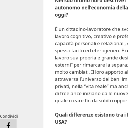
Nel suo ultimo libro descrive 
autonomo nell’economia della c
oggi?
È un cittadino-lavoratore che svo
lavoro cognitivo, creativo e pro
capacità personali e relazionali,
spesso tacito ed eterogeneo. È u
lavoro sua propria e grande desid
esterni” per rimarcare la separaz
molto cambiati. Il loro apporto 
attraversa l’universo dei beni im
privati, nella “vita reale” ma a
di freelance iniziano dalle nuove
quale creare fin da subito opport
Quali differenze esistono tra i 
Condividi
USA?