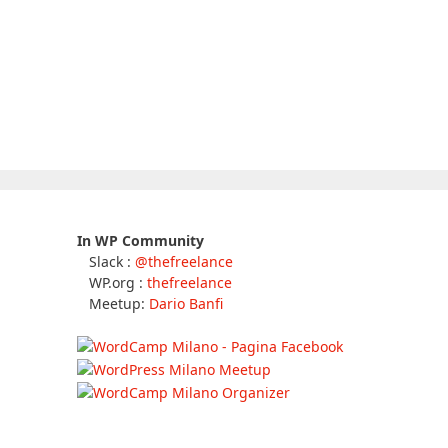
In WP Community
Slack :
@thefreelance
WP.org :
thefreelance
Meetup:
Dario Banfi