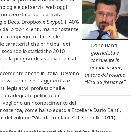
ologie e dei servizi web oggi
omuovere la propria attività
gle Docs, Dropbox e Skype). Il 40%
re dai propri clienti, ma nonostante
a un impiego full time alle
 caratteristiche principali dei
Dario Banfi,
e, secondo le statistiche 2010
giornalista e
n – la più grande associazione al
consulente in
i.
comunicazione,
locemente anche in Italia. Devono
autore del volume
rrenza sempre più agguerrita e
“Vita da freelance”
 legislativi, professionali e
e di adeguate politiche di
ti vogliono un riconoscimento del
onoscenza, come ha spiegato a Eccellere Dario Banfi,
 del volume “Vita da freelance” (Feltrinelli, 2011).