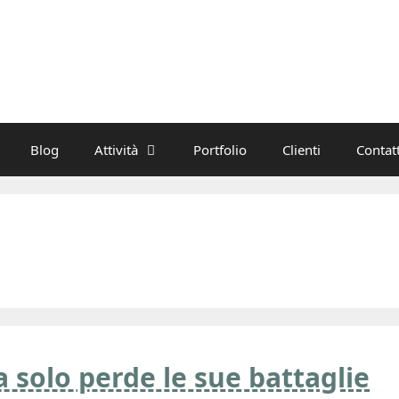
Blog
Attività
Portfolio
Clienti
Contatt
 solo perde le sue battaglie