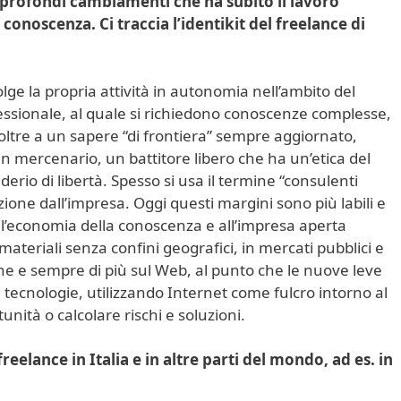
i profondi cambiamenti che ha subìto il lavoro
onoscenza. Ci traccia l’identikit del freelance di
lge la propria attività in autonomia nell’ambito del
fessionale, al quale si richiedono conoscenze complesse,
 oltre a un sapere “di frontiera” sempre aggiornato,
n mercenario, un battitore libero che ha un’etica del
erio di libertà. Spesso si usa il termine “consulenti
ione dall’impresa. Oggi questi margini sono più labili e
all’economia della conoscenza e all’impresa aperta
materiali senza confini geografici, in mercati pubblici e
nche e sempre di più sul Web, al punto che le nuove leve
 tecnologie, utilizzando Internet come fulcro intorno al
unità o calcolare rischi e soluzioni.
freelance in Italia e in altre parti del mondo, ad es. in