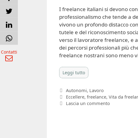
I freelance italiani si devono c
professionalismo che tende a deli
vivono un profondo distacco con 
tutele e del riconoscimento soci
verso il lavoratore freelance, e 
dei percorsi professionali più ch
Contatti
freelance nostrani sono meno visib
Leggi tutto
Categorie
Autonomi
,
Lavoro
Tag
Eccellere
,
freelance
,
Vita da freela
Lascia un commento