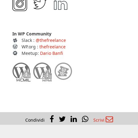
In WP Community
Slack :
@thefreelance
WP.org :
thefreelance
Meetup:
Dario Banfi
Condividi
Scrivi