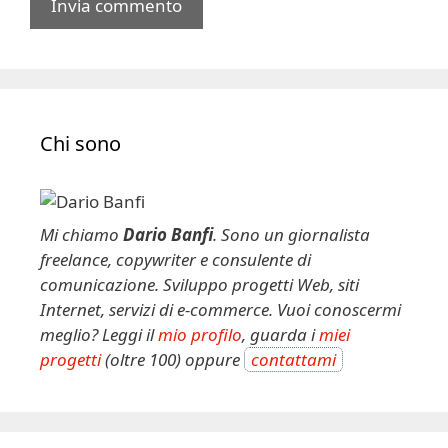
A
l
t
e
Chi sono
r
n
a
t
Mi chiamo
Dario Banfi
. Sono un giornalista
i
freelance, copywriter e consulente di
v
comunicazione. Sviluppo progetti Web, siti
e
Internet, servizi di e-commerce. Vuoi conoscermi
:
meglio? Leggi il
mio profilo
, guarda i
miei
progetti
(oltre 100) oppure
contattami