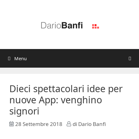
Vai
al
contenuto
Menu
Dieci spettacolari idee per
nuove App: venghino
signori
28 Settembre 2018
di
Dario Banfi