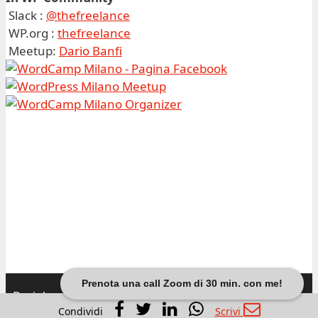
Slack :
@thefreelance
WP.org :
thefreelance
Meetup:
Dario Banfi
Prenota una call Zoom di 30 min. con me!
Dariobanfi.it |
Privacy Policy
Condividi
Scrivi