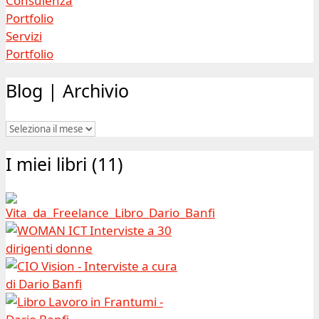
Consulenza
Portfolio
Servizi
Portfolio
Blog | Archivio
Blog
|
I miei libri (11)
Archivio