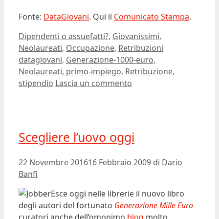
Fonte:
DataGiovani
. Qui il
Comunicato Stampa
.
Categorie
Dipendenti o assuefatti?
,
Giovanissimi
,
Tag
Neolaureati
,
Occupazione
,
Retribuzioni
datagiovani
,
Generazione-1000-euro
,
Neolaureati
,
primo-impiego
,
Retribuzione
,
stipendio
Lascia un commento
Scegliere l’uovo oggi
22 Novembre 2016
16 Febbraio 2009
di
Dario
Banfi
Esce oggi nelle librerie il nuovo libro
degli autori del fortunato
Generazione Mille Euro
curatori anche dell’omonimo
blog
molto