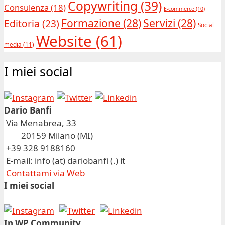
Copywriting
(39)
Consulenza
(18)
E-commerce
(10)
Formazione
(28)
Servizi
(28)
Editoria
(23)
Social
Website
(61)
media
(11)
I miei social
Dario Banfi
Via Menabrea, 33
20159 Milano (MI)
+39 328 9188160
E-mail: info (at) dariobanfi (.) it
Contattami via Web
I miei social
In WP Community