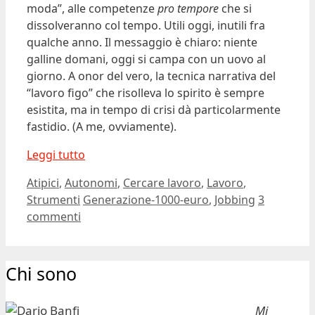
moda”, alle competenze
pro tempore
che si
dissolveranno col tempo. Utili oggi, inutili fra
qualche anno. Il messaggio è chiaro: niente
galline domani, oggi si campa con un uovo al
giorno. A onor del vero, la tecnica narrativa del
“lavoro figo” che risolleva lo spirito è sempre
esistita, ma in tempo di crisi dà particolarmente
fastidio. (A me, ovviamente).
Leggi tutto
Categorie
Atipici
,
Autonomi
,
Cercare lavoro
,
Lavoro
,
Tag
Strumenti
Generazione-1000-euro
,
Jobbing
3
commenti
Chi sono
Mi