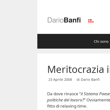
Vai
al
contenuto
Chi sono
Meritocrazia i
23 Aprile 2008
di
Dario Banfi
Da dove rinasce “
il Sistema Paes
politiche del lavoro?
” Ovviamente 
fitto di relaxing time.