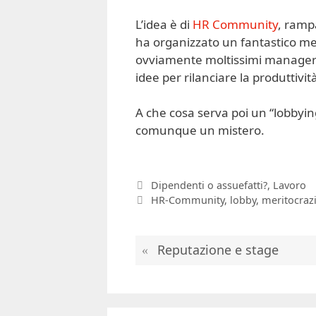
L’idea è di
HR Community
, ramp
ha organizzato un fantastico me
ovviamente moltissimi manager e 
idee per rilanciare la produttività 
A che cosa serva poi un “lobbying
comunque un mistero.
Categorie
Dipendenti o assuefatti?
,
Lavoro
Tag
HR-Community
,
lobby
,
meritocraz
Reputazione e stage