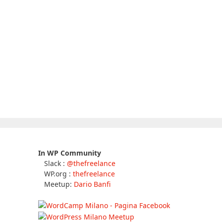
In WP Community
Slack :
@thefreelance
WP.org :
thefreelance
Meetup:
Dario Banfi