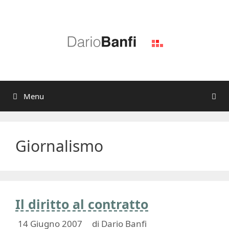
Vai
al
contenuto
Menu
Giornalismo
Il diritto al contratto
14 Giugno 2007
di
Dario Banfi