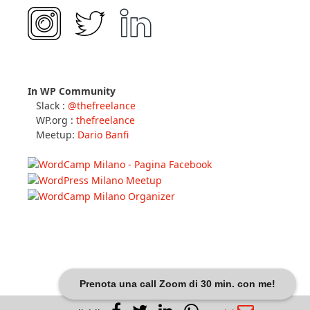
I miei social
In WP Community
Slack :
@thefreelance
WP.org :
thefreelance
Meetup:
Dario Banfi
Prenota una call Zoom di 30 min. con me!