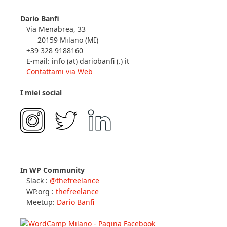
Dario Banfi
Via Menabrea, 33
20159 Milano (MI)
+39 328 9188160
E-mail: info (at) dariobanfi (.) it
Contattami via Web
I miei social
In WP Community
Slack :
@thefreelance
WP.org :
thefreelance
Meetup:
Dario Banfi