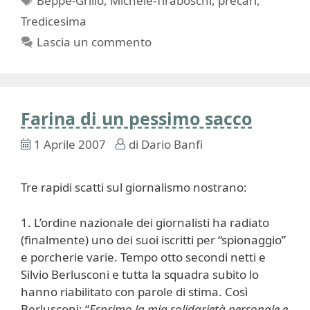
Beppe-Grillo
,
Michele-Tiraboschi
,
precari
,
Tredicesima
Lascia un commento
Farina di un pessimo sacco
1 Aprile 2007
di
Dario Banfi
Tre rapidi scatti sul giornalismo nostrano:
1. L’ordine nazionale dei giornalisti ha radiato
(finalmente) uno dei suoi iscritti per “spionaggio”
e porcherie varie. Tempo otto secondi netti e
Silvio Berlusconi e tutta la squadra subito lo
hanno riabilitato con parole di stima. Così
Berlusconi: “
Esprimo la mia solidarietà personale e