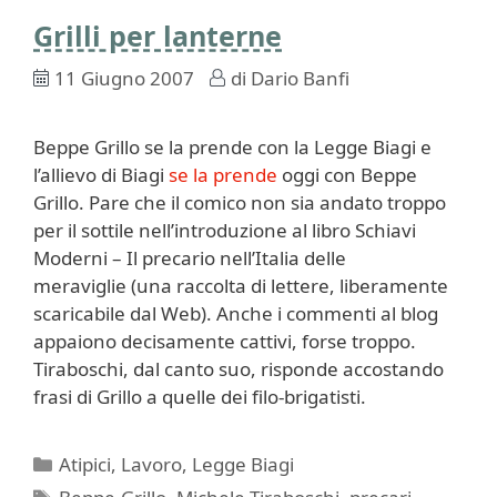
Grilli per lanterne
11 Giugno 2007
di
Dario Banfi
Beppe Grillo se la prende con la Legge Biagi e
l’allievo di Biagi
se la prende
oggi con Beppe
Grillo. Pare che il comico non sia andato troppo
per il sottile nell’introduzione al libro Schiavi
Moderni – Il precario nell’Italia delle
meraviglie (una raccolta di lettere, liberamente
scaricabile dal Web). Anche i commenti al blog
appaiono decisamente cattivi, forse troppo.
Tiraboschi, dal canto suo, risponde accostando
frasi di Grillo a quelle dei filo-brigatisti.
Categorie
Atipici
,
Lavoro
,
Legge Biagi
Tag