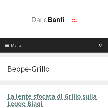
Vai
al
contenuto
Menu
Beppe-Grillo
La lente sfocata di Grillo sulla
Legge Biagi