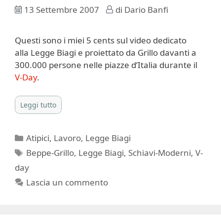
13 Settembre 2007
di
Dario Banfi
Questi sono i miei 5 cents sul video dedicato
alla Legge Biagi e proiettato da Grillo davanti a
300.000 persone nelle piazze d’Italia durante il
V-Day
.
Leggi tutto
Categorie
Atipici
,
Lavoro
,
Legge Biagi
Tag
Beppe-Grillo
,
Legge Biagi
,
Schiavi-Moderni
,
V-
day
Lascia un commento