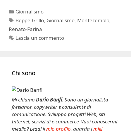
Categorie
Giornalismo
Tag
Beppe-Grillo
,
Giornalismo
,
Montezemolo
,
Renato-Farina
Lascia un commento
Chi sono
Mi chiamo
Dario Banfi
. Sono un giornalista
freelance, copywriter e consulente di
comunicazione. Sviluppo progetti Web, siti
Internet, servizi di e-commerce. Vuoi conoscermi
meglio? Leggi il
mio profilo
, guarda i
miei