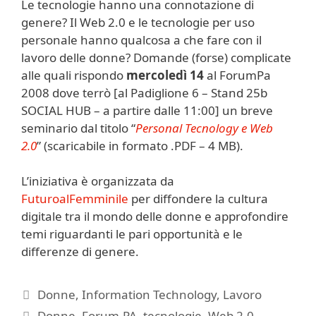
Le tecnologie hanno una connotazione di
genere? Il Web 2.0 e le tecnologie per uso
personale hanno qualcosa a che fare con il
lavoro delle donne? Domande (forse) complicate
alle quali rispondo
mercoledì 14
al ForumPa
2008 dove terrò [al Padiglione 6 – Stand 25b
SOCIAL HUB – a partire dalle 11:00] un breve
seminario dal titolo “
Personal Tecnology e Web
2.0
” (scaricabile in formato .PDF – 4 MB).
L’iniziativa è organizzata da
FuturoalFemminile
per diffondere la cultura
digitale tra il mondo delle donne e approfondire
temi riguardanti le pari opportunità e le
differenze di genere.
Categorie
Donne
,
Information Technology
,
Lavoro
Tag
Donne
,
Forum-PA
,
tecnologie
,
Web 2.0