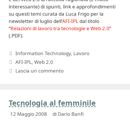
interessante) di spunti, link e approfondimenti
su questi temi curata da Luca Frigo per la
newsletter di luglio dell’
AFI-IPL
dal titolo
“
Relazioni di lavoro tra tecnologie e Web 2.0
”
(.PDF).
Categorie
Information Technology
,
Lavoro
Tag
AFI-IPL
,
Web 2.0
Lascia un commento
Tecnologia al femminile
12 Maggio 2008
di
Dario Banfi