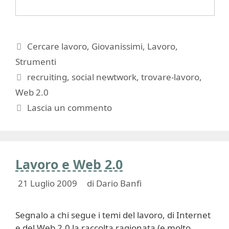
Categorie
Cercare lavoro
,
Giovanissimi
,
Lavoro
,
Strumenti
Tag
recruiting
,
social newtwork
,
trovare-lavoro
,
Web 2.0
Lascia un commento
Lavoro e Web 2.0
21 Luglio 2009
di
Dario Banfi
Segnalo a chi segue i temi del lavoro, di Internet
e del Web 2.0 la raccolta ragionata (e molto