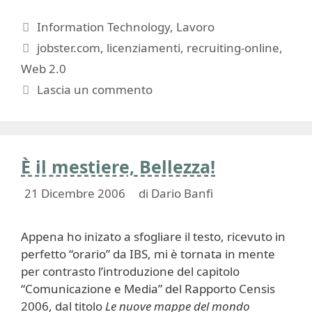
Categorie
Information Technology
,
Lavoro
Tag
jobster.com
,
licenziamenti
,
recruiting-online
,
Web 2.0
Lascia un commento
È il mestiere, Bellezza!
21 Dicembre 2006
di
Dario Banfi
Appena ho inizato a sfogliare il testo, ricevuto in
perfetto “orario” da IBS, mi è tornata in mente
per contrasto l’introduzione del capitolo
“Comunicazione e Media” del Rapporto Censis
2006, dal titolo
Le nuove mappe del mondo