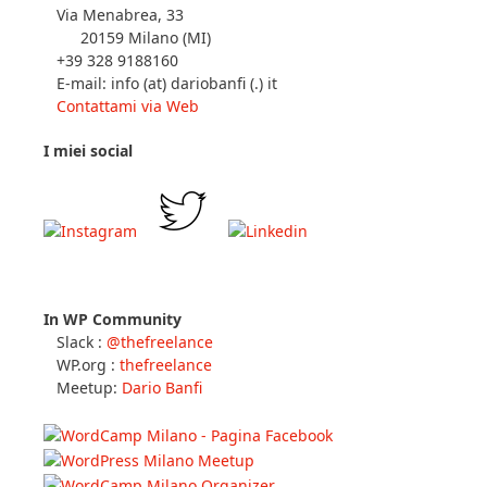
Via Menabrea, 33
20159 Milano (MI)
+39 328 9188160
E-mail: info (at) dariobanfi (.) it
Contattami via Web
I miei social
In WP Community
Slack :
@thefreelance
WP.org :
thefreelance
Meetup:
Dario Banfi