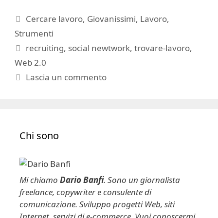
Categorie
Cercare lavoro
,
Giovanissimi
,
Lavoro
,
Strumenti
Tag
recruiting
,
social newtwork
,
trovare-lavoro
,
Web 2.0
Lascia un commento
Chi sono
Mi chiamo
Dario Banfi
. Sono un giornalista
freelance, copywriter e consulente di
comunicazione. Sviluppo progetti Web, siti
Internet, servizi di e-commerce. Vuoi conoscermi