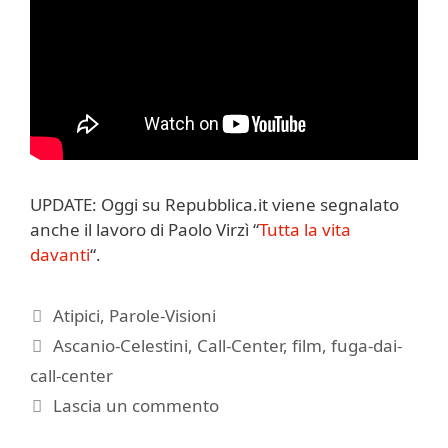
UPDATE: Oggi su Repubblica.it viene segnalato
anche il lavoro di Paolo Virzì “
Tutta la vita
davanti
“.
Categorie
Atipici
,
Parole-Visioni
Tag
Ascanio-Celestini
,
Call-Center
,
film
,
fuga-dai-
call-center
Lascia un commento