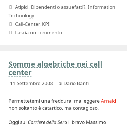
Categorie
Atipici
,
Dipendenti o assuefatti?
,
Information
Technology
Tag
Call-Center
,
KPI
Lascia un commento
Somme algebriche nei call
center
11 Settembre 2008
di
Dario Banfi
Permettetemi una freddura, ma leggere
Arnald
non soltanto è catartico, ma contagioso.
Oggi sul
Corriere della Sera
il bravo Massimo