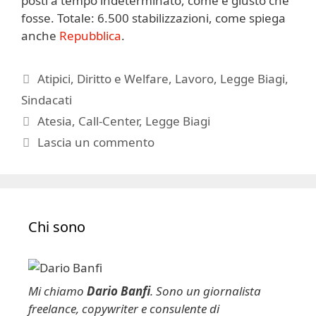
posti a tempo indeterminato, come è giusto che
fosse. Totale: 6.500 stabilizzazioni, come spiega
anche
Repubblica
.
Categorie
Atipici
,
Diritto e Welfare
,
Lavoro
,
Legge Biagi
,
Sindacati
Tag
Atesia
,
Call-Center
,
Legge Biagi
Lascia un commento
Chi sono
Mi chiamo
Dario Banfi
. Sono un giornalista
freelance, copywriter e consulente di