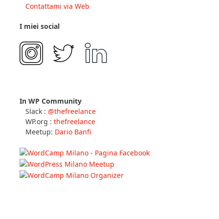
In WP Community
Slack :
@thefreelance
WP.org :
thefreelance
Meetup:
Dario Banfi