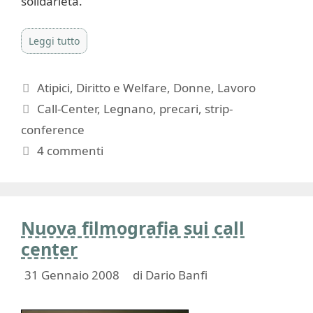
solidarietà.
Leggi tutto
Categorie
Atipici
,
Diritto e Welfare
,
Donne
,
Lavoro
Tag
Call-Center
,
Legnano
,
precari
,
strip-
conference
4 commenti
Nuova filmografia sui call
center
31 Gennaio 2008
di
Dario Banfi