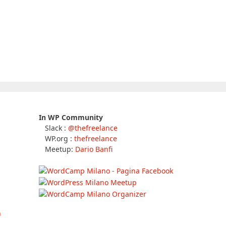
In WP Community
Slack :
@thefreelance
WP.org :
thefreelance
Meetup:
Dario Banfi