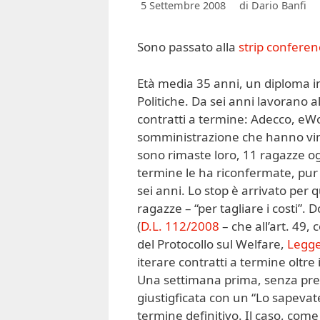
5 Settembre 2008
di
Dario Banfi
Sono passato alla
strip conferen
Età media 35 anni, un diploma in
Politiche. Da sei anni lavorano a
contratti a termine: Adecco, eWo
somministrazione che hanno vinto
sono rimaste loro, 11 ragazze og
termine le ha riconfermate, pur
sei anni. Lo stop è arrivato per 
ragazze – “per tagliare i costi”.
(
D.L. 112/2008
– che all’art. 49,
del Protocollo sul Welfare,
Legg
iterare contratti a termine oltre 
Una settimana prima, senza preav
giustigficata con un “Lo sapevate
termine definitivo. Il caso, com