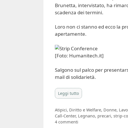
Brunetta, intervistato, ha rimar
scadenza dei termini.
Loro non ci stanno ed ecco la pr
apertamente.
[Foto: Humanitech.it]
Salgono sul palco per presentars
mail di solidarietà.
Leggi tutto
Categorie
Atipici
,
Diritto e Welfare
,
Donne
,
Lavo
Tag
Call-Center
,
Legnano
,
precari
,
strip-c
4 commenti