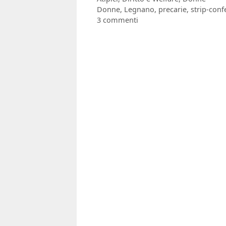
Tag
Donne
,
Legnano
,
precarie
,
strip-conf
3 commenti