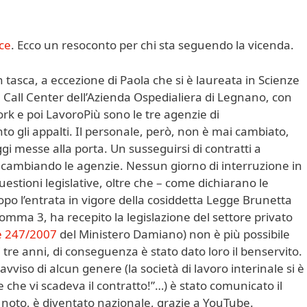
ce
. Ecco un resoconto per chi sta seguendo la vicenda.
 tasca, a eccezione di Paola che si è laureata in Scienze
l Call Center dell’Azienda Ospedialiera di Legnano, con
rk e poi LavoroPiù sono le tre agenzie di
 gli appalti. Il personale, però, non è mai cambiato,
gi messe alla porta. Un susseguirsi di contratti a
 cambiando le agenzie. Nessun giorno di interruzione in
questioni legislative, oltre che – come dichiarano le
 Dopo l’entrata in vigore della cosiddetta Legge Brunetta
 comma 3, ha recepito la legislazione del settore privato
e 247/2007
del Ministero Damiano) non è più possibile
i tre anni, di conseguenza è stato dato loro il benservito.
viso di alcun genere (la società di lavoro interinale si è
 che vi scadeva il contratto!”…) è stato comunicato il
e noto, è diventato nazionale, grazie a YouTube.