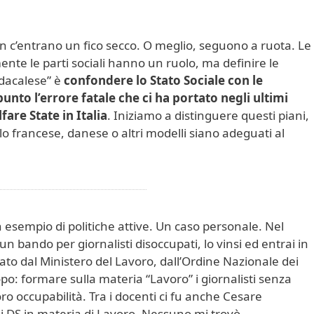
non c’entrano un fico secco. O meglio, seguono a ruota. Le
ente le parti sociali hanno un ruolo, ma definire le
ndacalese” è
confondere lo Stato Sociale con le
punto l’errore fatale che ci ha portato negli ultimi
fare State in Italia
. Iniziamo a distinguere questi piani,
lo francese, danese o altri modelli siano adeguati al
 esempio di politiche attive. Un caso personale. Nel
 un bando per giornalisti disoccupati, lo vinsi ed entrai in
to dal Ministero del Lavoro, dall’Ordine Nazionale dei
copo: formare sulla materia “Lavoro” i giornalisti senza
ro occupabilità. Tra i docenti ci fu anche Cesare
i DS in materia di Lavoro. Nessuno mi trovò