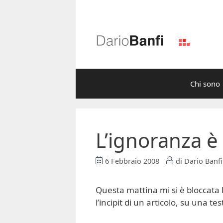
Vai
al
contenuto
Chi sono
L’ignoranza è 
6 Febbraio 2008
di
Dario Banfi
Questa mattina mi si è bloccata l
l’incipit di un articolo, su una te