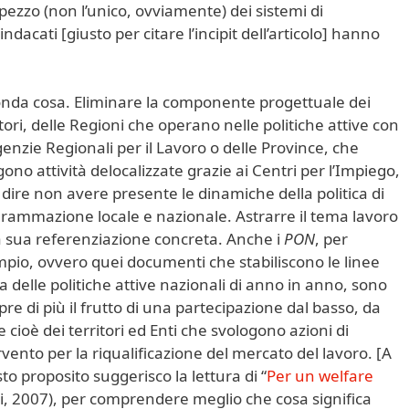
 pezzo (non l’unico, ovviamente) dei sistemi di
ndacati [giusto per citare l’incipit dell’articolo] hanno
nda cosa. Eliminare la componente progettuale dei
itori, delle Regioni che operano nelle politiche attive con
genzie Regionali per il Lavoro o delle Province, che
gono attività delocalizzate grazie ai Centri per l’Impiego,
 dire non avere presente le dinamiche della politica di
rammazione locale e nazionale. Astrarre il tema lavoro
a sua referenziazione concreta. Anche i
PON
, per
pio, ovvero quei documenti che stabiliscono le linee
a delle politiche attive nazionali di anno in anno, sono
re di più il frutto di una partecipazione dal basso, da
e cioè dei territori ed Enti che svologono azioni di
rvento per la riqualificazione del mercato del lavoro. [A
to proposito suggerisco la lettura di “
Per un welfare
ci, 2007), per comprendere meglio che cosa significa