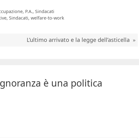
ccupazione
,
P.A.
,
Sindacati
tive
,
Sindacati
,
welfare-to-work
L’ultimo arrivato e la legge dell’asticella
ignoranza è una politica