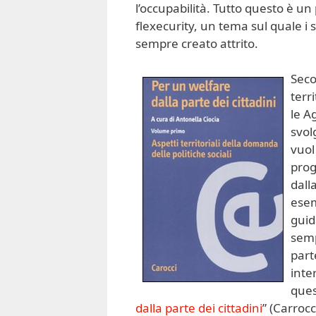
l’occupabilità. Tutto questo è un
flexecurity, un tema sul quale i si
sempre creato attrito.
Seco
terr
le A
svol
vuol
prog
dall
esem
guid
semp
part
inte
ques
dalla parte dei cittadini
” (Carroc