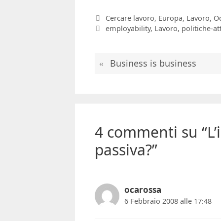
Categorie
Cercare lavoro
,
Europa
,
Lavoro
,
O
Tag
employability
,
Lavoro
,
politiche-at
Business is business
4 commenti su “L’
passiva?”
ocarossa
6 Febbraio 2008 alle 17:48