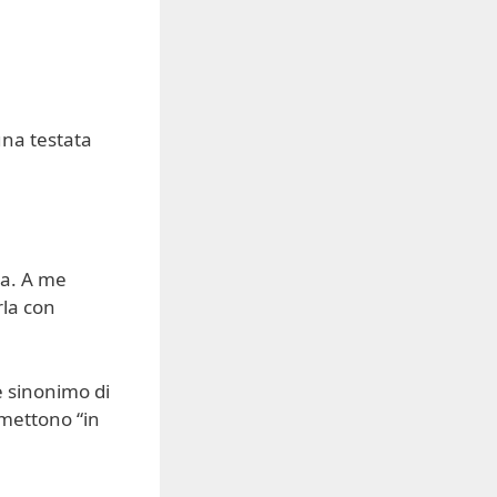
 una testata
va. A me
rla con
e sinonimo di
 mettono “in