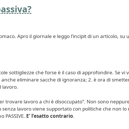
passiva?
maco. Apro il giornale e leggo l’incipit di un articolo, su
e sottigliezze che forse è il caso di approfondire. Se vi 
re anche eliminare sacche di ignoranza; 2. è ora di smette
l lavoro.
“per trovare lavoro a chi è disoccupato”. Non sono neppur
o senza lavoro viene supportato con politiche che non lo
no PASSIVE.
E’ l’esatto contrario
.