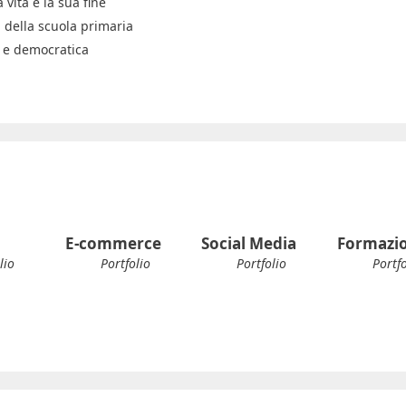
 vita e la sua fine
 della scuola primaria
e e democratica
E-commerce
Social Media
Formazi
lio
Portfolio
Portfolio
Portfo