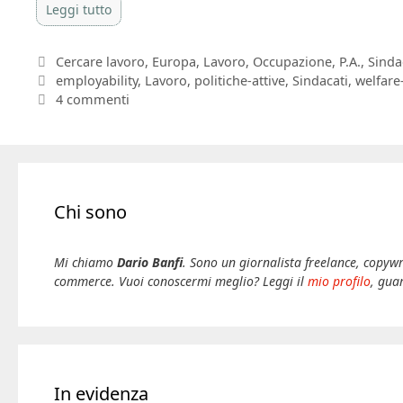
Leggi tutto
Categorie
Cercare lavoro
,
Europa
,
Lavoro
,
Occupazione
,
P.A.
,
Sinda
Tag
employability
,
Lavoro
,
politiche-attive
,
Sindacati
,
welfare
4 commenti
Chi sono
Mi chiamo
Dario Banfi
. Sono un giornalista freelance, copywr
commerce. Vuoi conoscermi meglio? Leggi il
mio profilo
, gua
In evidenza