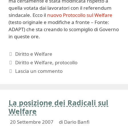
ma certamente è stata modificata rispetto a
quella votata dai lavoratori con il referendum
sindacale. Ecco il
nuovo Protocollo sul Welfare
(testo originale e modifiche a fronte – Fonte:
ADAPT) che sta creando lo scompiglio di Governo
in queste ore.
Categorie
Diritto e Welfare
Tag
Diritto e Welfare
,
protocollo
Lascia un commento
La posizione dei Radicali sul
Welfare
20 Settembre 2007
di
Dario Banfi