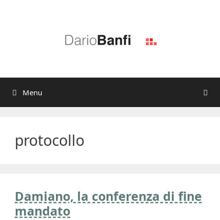
Vai
al
contenuto
Menu
protocollo
Damiano, la conferenza di fine
mandato