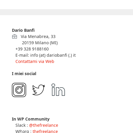
Dario Banfi
Via Menabrea, 33
20159 Milano (MI)
+39 328 9188160
E-mail: info (at) dariobanfi (.) it
Contattami via Web
I miei social
In WP Community
Slack :
@thefreelance
WP.org :
thefreelance