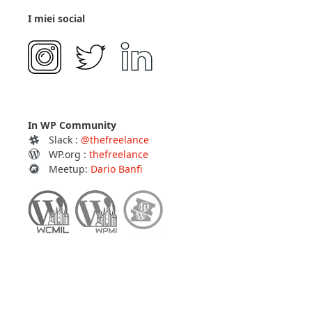
I miei social
In WP Community
Slack :
@thefreelance
WP.org :
thefreelance
Meetup:
Dario Banfi