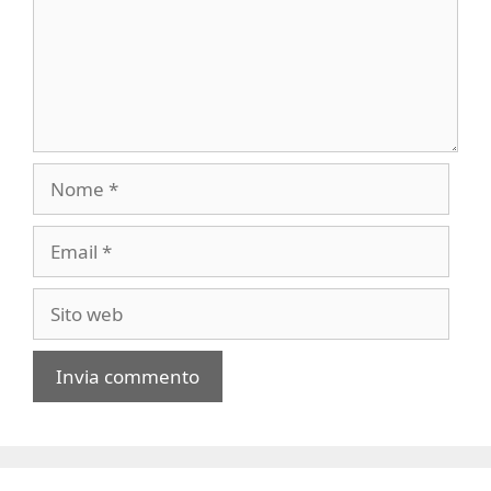
Nome
Email
Sito
web
A
l
t