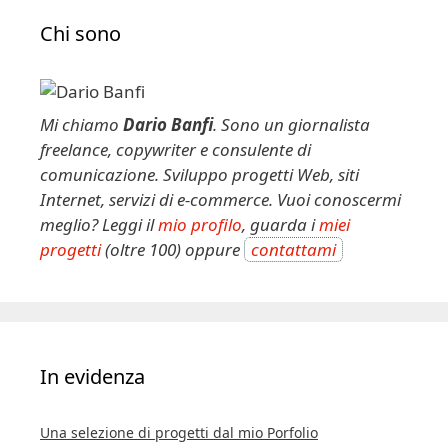
e
Chi sono
r
n
a
t
Mi chiamo
Dario Banfi
. Sono un giornalista
i
freelance, copywriter e consulente di
v
comunicazione. Sviluppo progetti Web, siti
e
Internet, servizi di e-commerce. Vuoi conoscermi
:
meglio? Leggi il
mio profilo
, guarda i
miei
progetti
(oltre 100) oppure
contattami
In evidenza
Una selezione di progetti dal mio Porfolio