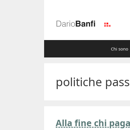
Vai
al
contenuto
Chi sono
politiche pass
Alla fine chi paga