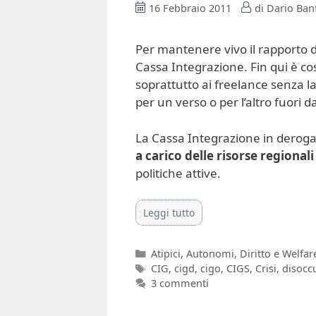
16 Febbraio 2011
di
Dario Banf
Per mantenere vivo il rapporto di
Cassa Integrazione. Fin qui è cosa
soprattutto ai freelance senza l
per un verso o per l’altro fuori d
La Cassa Integrazione in deroga è
a carico delle risorse regional
politiche attive.
Leggi tutto
Categorie
Atipici
,
Autonomi
,
Diritto e Welfar
Tag
CIG
,
cigd
,
cigo
,
CIGS
,
Crisi
,
disocc
3 commenti