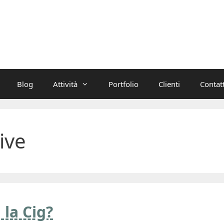
Blog
Attività
Portfolio
Clienti
Contatt
ive
 la Cig?