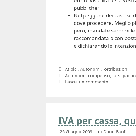
offrite visibilità della vo
pubbliche;
Nel peggiore dei casi, se
dove procedere. Meglio pic
però, mandate sempre le v
raccomandata o con posta 
e dichiarando le intenzio
Categorie
Atipici
,
Autonomi
,
Retribuzioni
Tag
Autonomi
,
compenso
,
farsi pagar
Lascia un commento
IVA per cassa, qu
26 Giugno 2009
di
Dario Banfi