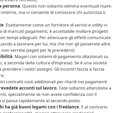
a persona
. Questo non soltanto elimina eventuali mark-
oni interne, ma vi consente di conoscere chi autorizza o
te
. Esattamente come un fornitore di servizi e utility vi
i di mancati pagamenti, è accettabile mollare progetti
on tempi adeguati. Per attenuare gli effetti comunicate
nuando a lavorare per lui, ma che non gli passerete altre
é non verrete pagati per le precedenti;
ibilità
. Magari con sistemi di pagamento dilazionati su
o, a seconda della cultura d’impresa). Se è una società
a prendere i vostri assegni. Gli incontri faccia a faccia
re;
tri contratti costi addizionali per ritardi nei pagamenti
revedete acconti sul lavoro
. Fate soltanto attenzione a
nti, specialmente se non avete confidenza con il
o si passa rapidamente al secondo posto;
hi ha già buoni legami con i freelance
. E al contrario