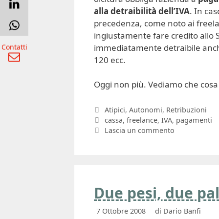
alla detraibilità dell’IVA
. In cas
precedenza, come noto ai freel
ingiustamente fare credito allo S
immediatamente detraibile anche
Contatti
120 ecc.
Oggi non più. Vediamo che cosa
Categorie
Atipici
,
Autonomi
,
Retribuzioni
Tag
cassa
,
freelance
,
IVA
,
pagamenti
Lascia un commento
Due pesi, due pal
7 Ottobre 2008
di
Dario Banfi