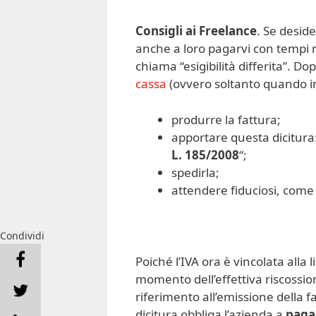
Consigli ai Freelance
. Se deside
anche a loro pagarvi con tempi r
chiama “esigibilità differita”. D
cassa
(ovvero soltanto quando inc
produrre la fattura;
apportare questa dicitura:
L. 185/2008
“;
spedirla;
attendere fiduciosi, com
Condividi
Poiché l’IVA ora è vincolata alla
momento dell’effettiva riscossi
riferimento all’emissione della 
dicitura obbliga l’azienda a
paga