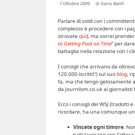
7 Ottobre 2009
di
Dario Banfi
Parlare di soldi con i committenti
complesso è procedere con i paga
strovate
qui
), ma vorrei prender
to Getting Paid on Time
” per dare
battaglia nella relazione con i c
I consigli che arrivano da oltreo
120.000 iscritti!!) sul suo
blog
, r
fa, ma che tengo gelosamente a
da Journlism.co.uk ai giornalisti
Ecco i consigli del WSJ (tradotti
ricordare, ha una comunque un
Vincete ogni timore
. Non
tutti lavorano con l’attesa 