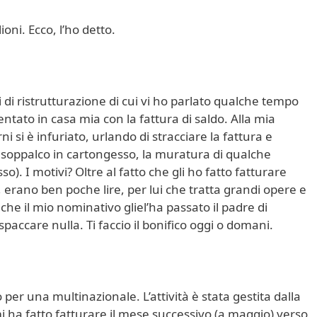
ioni. Ecco, l’ho detto.
 di ristrutturazione di cui vi ho parlato qualche tempo
entato in casa mia con la fattura di saldo. Alla mia
i si è infuriato, urlando di stracciare la fattura e
un soppalco in cartongesso, la muratura di qualche
so). I motivi? Oltre al fatto che gli ho fatto fatturare
o, erano ben poche lire, per lui che tratta grandi opere e
 che il mio nominativo gliel’ha passato il padre di
paccare nulla. Ti faccio il bonifico oggi o domani.
per una multinazionale. L’attività è stata gestita dalla
 ha fatto fatturare il mese successivo (a maggio) verso