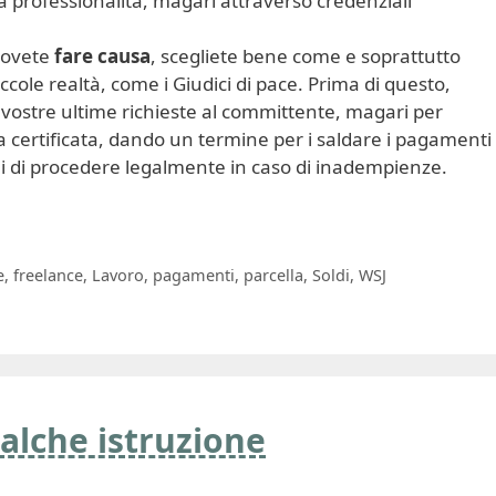
stra professionalità, magari attraverso credenziali
 dovete
fare causa
, scegliete bene come e soprattutto
cole realtà, come i Giudici di pace. Prima di questo,
ostre ultime richieste al committente, magari per
certificata, dando un termine per i saldare i pagamenti
ni di procedere legalmente in caso di inadempienze.
e
,
freelance
,
Lavoro
,
pagamenti
,
parcella
,
Soldi
,
WSJ
alche istruzione