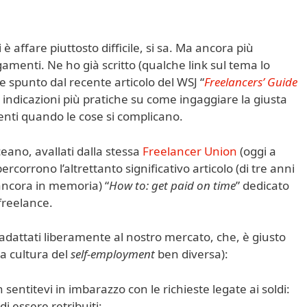
 è affare piuttosto difficile, si sa. Ma ancora più
menti. Ne ho già scritto (qualche link sul tema lo
e spunto dal recente articolo del WSJ “
Freelancers’ Guide
 indicazioni più pratiche su come ingaggiare la giusta
lienti quando le cose si complicano.
ceano, avallati dalla stessa
Freelancer Union
(oggi a
ipercorrono l’altrettanto significativo articolo (di tre anni
ncora in memoria) “
How to: get paid on time
” dedicato
 freelance.
 e adattati liberamente al nostro mercato, che, è giusto
a cultura del
self-employment
ben diversa):
 sentitevi in imbarazzo con le richieste legate ai soldi:
di essere retribuiti;