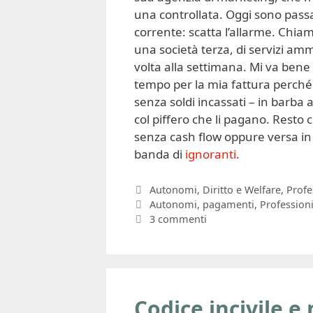
una controllata. Oggi sono pass
corrente: scatta l’allarme. Chiamo
una società terza, di servizi amm
volta alla settimana. Mi va bene 
tempo per la mia fattura perché i
senza soldi incassati – in barba 
col piffero che li pagano. Resto
senza cash flow oppure versa i
banda di
ignoranti
.
Categorie
Autonomi
,
Diritto e Welfare
,
Profe
Tag
Autonomi
,
pagamenti
,
Professioni
3 commenti
Codice incivile e