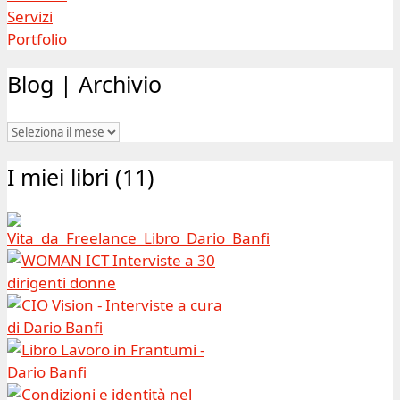
Servizi
Portfolio
Blog | Archivio
Blog
|
I miei libri (11)
Archivio