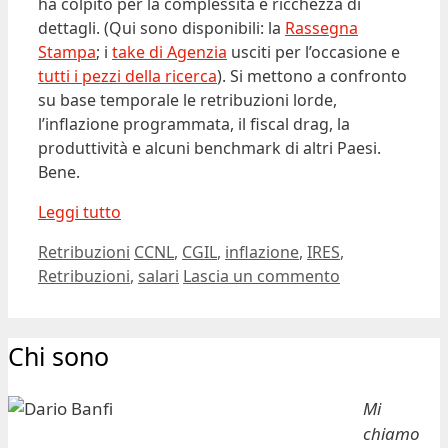
ha colpito per la complessità e ricchezza di
dettagli. (Qui sono disponibili: la
Rassegna
Stampa
; i
take di Agenzia
usciti per l’occasione e
tutti i pezzi della ricerca
). Si mettono a confronto
su base temporale le retribuzioni lorde,
l’inflazione programmata, il fiscal drag, la
produttività e alcuni benchmark di altri Paesi.
Bene.
Leggi tutto
Categorie
Tag
Retribuzioni
CCNL
,
CGIL
,
inflazione
,
IRES
,
Retribuzioni
,
salari
Lascia un commento
Chi sono
Mi
chiamo