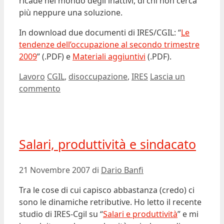
ricade nel mondo degli inattivi, di chi non cerca
più neppure una soluzione.
In download due documenti di IRES/CGIL: “
Le
tendenze dell’occupazione al secondo trimestre
2009
” (.PDF) e
Materiali aggiuntivi
(.PDF).
Categorie
Tag
Lavoro
CGIL
,
disoccupazione
,
IRES
Lascia un
commento
Salari, produttività e sindacato
21 Novembre 2007
di
Dario Banfi
Tra le cose di cui capisco abbastanza (credo) ci
sono le dinamiche retributive. Ho letto il recente
studio di IRES-Cgil su “
Salari e produttività
” e mi