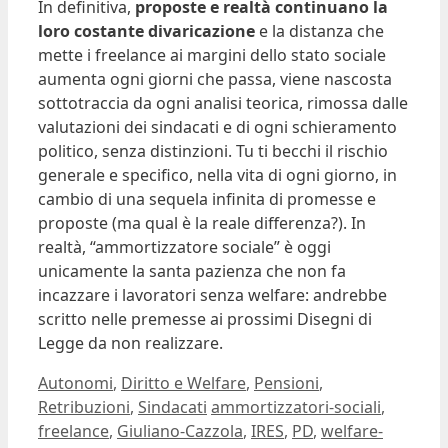
In definitiva,
proposte e realtà continuano la
loro costante divaricazione
e la distanza che
mette i freelance ai margini dello stato sociale
aumenta ogni giorni che passa, viene nascosta
sottotraccia da ogni analisi teorica, rimossa dalle
valutazioni dei sindacati e di ogni schieramento
politico, senza distinzioni. Tu ti becchi il rischio
generale e specifico, nella vita di ogni giorno, in
cambio di una sequela infinita di promesse e
proposte (ma qual è la reale differenza?). In
realtà, “ammortizzatore sociale” è oggi
unicamente la santa pazienza che non fa
incazzare i lavoratori senza welfare: andrebbe
scritto nelle premesse ai prossimi Disegni di
Legge da non realizzare.
Categorie
Autonomi
,
Diritto e Welfare
,
Pensioni
,
Tag
Retribuzioni
,
Sindacati
ammortizzatori-sociali
,
freelance
,
Giuliano-Cazzola
,
IRES
,
PD
,
welfare-