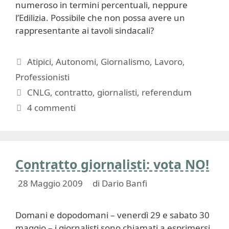
numeroso in termini percentuali, neppure
l’Edilizia. Possibile che non possa avere un
rappresentante ai tavoli sindacali?
Categorie
Atipici
,
Autonomi
,
Giornalismo
,
Lavoro
,
Professionisti
Tag
CNLG
,
contratto
,
giornalisti
,
referendum
4 commenti
Contratto giornalisti: vota NO!
28 Maggio 2009
di
Dario Banfi
Domani e dopodomani – venerdì 29 e sabato 30
maggio – i giornalisti sono chiamati a esprimersi