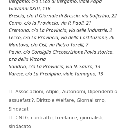
Bergamo: c/o L’Eco di Bergamo, viale Papa
Giovanni XXIII, 118
Brescia, c/o Il Giornale di Brescia, via Solferino, 22
Como, c/o la Provincia, via P. Paoli, 21
Cremona, c/o La Provincia, via delle Industrie, 2
Lecco, c/o La Provincia, via della Costituzione, 26
Mantova, c/o Cisl, via Pietro Torelli, 7
Pavia, c/o Consiglio Circoscrizione Pavia storica,
pza della Vittoria
Sondrio, c/o La Provincia, via N. Sauro, 13
Varese, c/o La Prealpina, viale Tamagno, 13
Categorie
Associazioni
,
Atipici
,
Autonomi
,
Dipendenti o
assuefatti?
,
Diritto e Welfare
,
Giornalismo
,
Sindacati
Tag
CNLG
,
contratto
,
freelance
,
giornalisti
,
sindacato