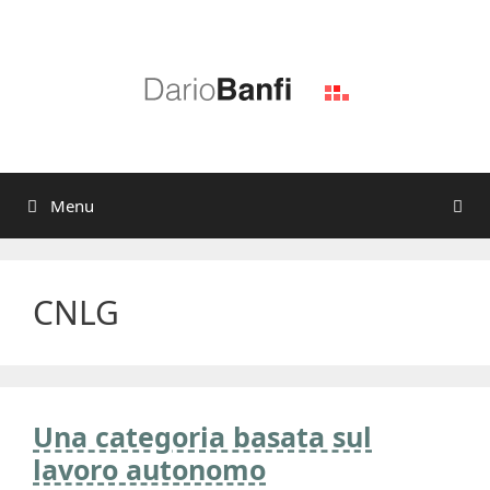
Vai
al
contenuto
Menu
CNLG
Una categoria basata sul
lavoro autonomo