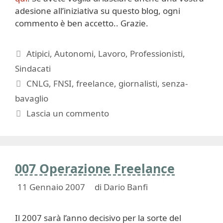
adesione all’iniziativa su questo blog, ogni
commento è ben accetto.. Grazie.
Categorie
Atipici
,
Autonomi
,
Lavoro
,
Professionisti
,
Sindacati
Tag
CNLG
,
FNSI
,
freelance
,
giornalisti
,
senza-
bavaglio
Lascia un commento
007 Operazione Freelance
11 Gennaio 2007
di
Dario Banfi
Il 2007 sarà l’anno decisivo per la sorte del