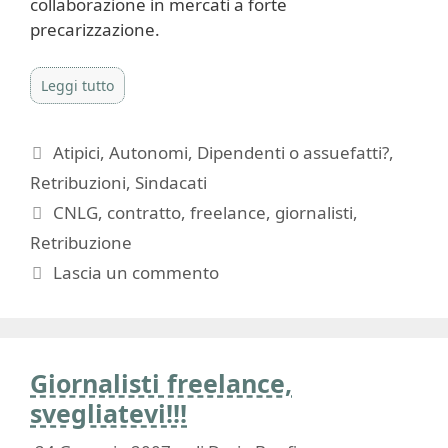
collaborazione in mercati a forte
precarizzazione.
Leggi tutto
Categorie
Atipici
,
Autonomi
,
Dipendenti o assuefatti?
,
Retribuzioni
,
Sindacati
Tag
CNLG
,
contratto
,
freelance
,
giornalisti
,
Retribuzione
Lascia un commento
Giornalisti freelance,
svegliatevi!!!