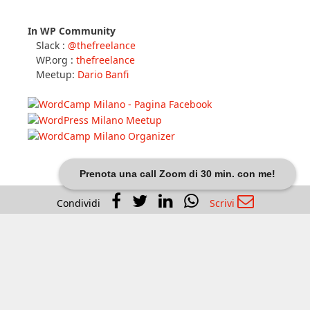
In WP Community
Slack :
@thefreelance
WP.org :
thefreelance
Meetup:
Dario Banfi
Prenota una call Zoom di 30 min. con me!
Condividi
Scrivi