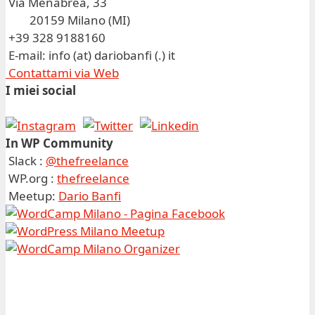
Via Menabrea, 33
20159 Milano (MI)
+39 328 9188160
E-mail: info (at) dariobanfi (.) it
Contattami via Web
I miei social
In WP Community
Slack :
@thefreelance
WP.org :
thefreelance
Meetup:
Dario Banfi