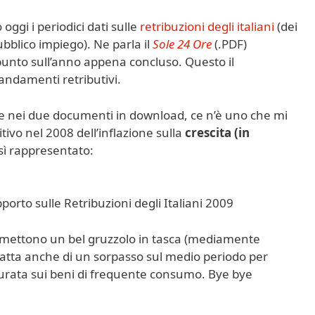
gi i periodici dati sulle
retribuzioni degli italiani
(dei
bblico impiego). Ne parla il
Sole 24 Ore
(.PDF)
 punto sull’anno appena concluso. Questo il
 andamenti retributivi.
gere nei due documenti in download, ce n’è uno che mi
tivo nel 2008 dell’inflazione sulla
crescita
(in
osì rappresentato:
rto sulle Retribuzioni degli Italiani 2009
i mettono un bel gruzzolo in tasca (mediamente
 tratta anche di un sorpasso sul medio periodo per
surata sui beni di frequente consumo. Bye bye