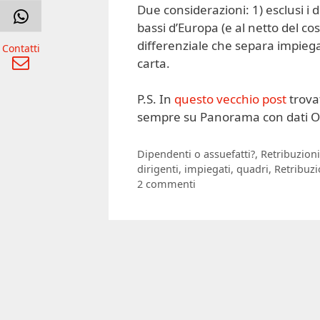
Due considerazioni: 1) esclusi i di
bassi d’Europa (e al netto del cos
differenziale che separa impiegati
Contatti
carta.
P.S. In
questo vecchio post
trovat
sempre su Panorama con dati 
Categorie
Dipendenti o assuefatti?
,
Retribuzioni
Tag
dirigenti
,
impiegati
,
quadri
,
Retribuzi
2 commenti