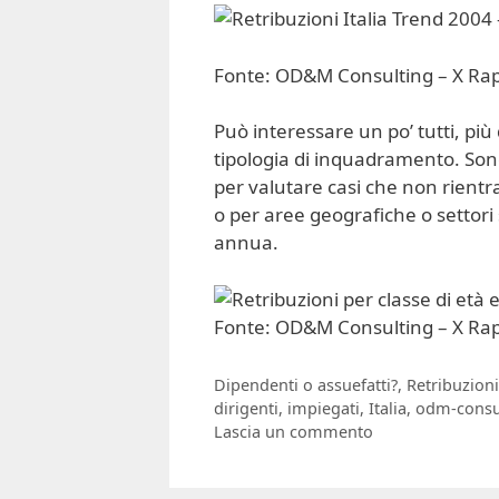
Fonte: OD&M Consulting – X Rappo
Può interessare un po’ tutti, più
tipologia di inquadramento. Son
per valutare casi che non rientra
o per aree geografiche o settori s
annua.
Fonte: OD&M Consulting – X Rappo
Categorie
Dipendenti o assuefatti?
,
Retribuzioni
Tag
dirigenti
,
impiegati
,
Italia
,
odm-consu
Lascia un commento