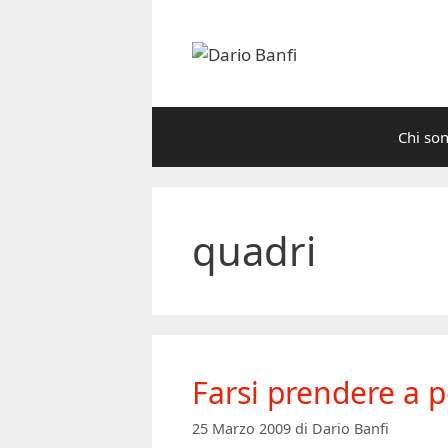
Vai
al
contenuto
Chi so
quadri
Farsi prendere a p
25 Marzo 2009
di
Dario Banfi