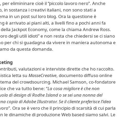
 per elimininare cioè il “piccolo lavoro nero”. Anche
, in sostanza i creativi italiani, non sono stati a
ma in un post sul loro blog. Ora la questione è
è arrivato ai piani alti, a livelli fino a pochi anni fa
e della Jackpot Economy, come la chiama Andrew Ross.
oro degli utili idioti” e non resta che chiedersi se ci siano
no per chi si guadagna da vivere in maniera autonoma e
artiamo da questa domanda.
keting
tributi, valutazioni e interviste dirette che ho raccolto.
istica letta su
MasseCreative
, documento diffuso online
l tema del crowdsourcing. Michael Samson, co-fondatore
ce che va tutto bene: “
La cosa migliore è che non
cuola di design di Rodhe Island o se sei una nonna del
 copia di Adobe Illustrator. Se il cliente preferisce l’idea
avoro
”. Ora se è vero che il principio di scarsità di cui parla
 le dinamiche di produzione Web based siamo salvi. Le