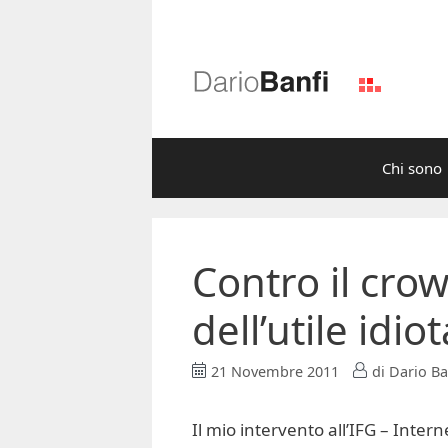
Vai
al
contenuto
Chi sono
Contro il cro
dell’utile idiot
21 Novembre 2011
di
Dario Ba
Il mio intervento all’IFG – Int