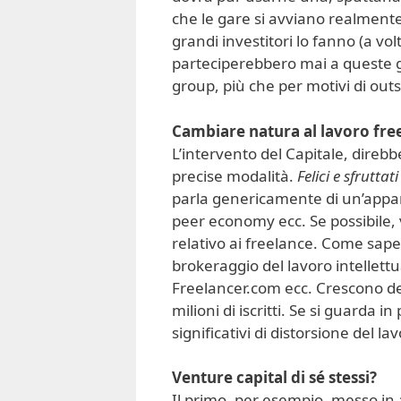
che le gare si avviano realment
grandi investitori lo fanno (a v
parteciperebbero mai a queste 
group, più che per motivi di out
Cambiare natura al lavoro free
L’intervento del Capitale, direb
precise modalità.
Felici e sfruttati
parla genericamente di un’appari
peer economy ecc. Se possibile,
relativo ai freelance. Come sape
brokeraggio del lavoro intellett
Freelancer.com ecc. Crescono de
milioni di iscritti. Se si guarda 
significativi di distorsione del l
Venture capital di sé stessi?
Il primo, per esempio, messo in a