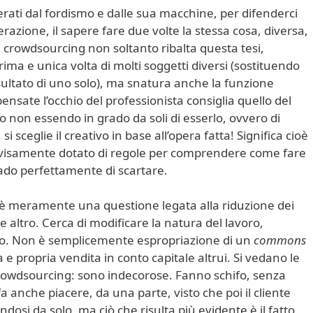
iberati dal fordismo e dalle sua macchine, per difenderci
terazione, il sapere fare due volte la stessa cosa, diversa,
il crowdsourcing non soltanto ribalta questa tesi,
ima e unica volta di molti soggetti diversi (sostituendo
sultato di uno solo), ma snatura anche la funzione
ensate l’occhio del professionista consiglia quello del
o non essendo in grado da soli di esserlo, ovvero di
i sceglie il creativo in base all’opera fatta! Significa cioè
ovvisamente dotato di regole per comprendere come fare
ado perfettamente di scartare.
n è meramente una questione legata alla riduzione dei
 altro. Cerca di modificare la natura del lavoro,
o. Non è semplicemente espropriazione di un
commons
 e propria vendita in conto capitale altrui. Si vedano le
 crowdsourcing: sono indecorose. Fanno schifo, senza
 anche piacere, da una parte, visto che poi il cliente
osi da solo, ma ciò che risulta più evidente è il fatto