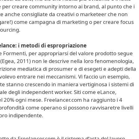
e per creare community intorno ai brand, al punto che i
olte anche consigliate da creativi o marketeer che non
gare!) come campagna di marketing o per creare focus
sourcing.
lance: i metodi di espropriazione
be Formenti, per appropriarsi del valore prodotto segue
(Egea, 2011) non le descrive nella loro fenomenologia,
zione mediatica di prosumer e di esegeti e adepti della
 volevo entrare nei meccanismi. Vi faccio un esempio,
te stanno crescendo in maniera vertiginosa i sistemi di
uale degli independent worker. Siti come eLance,
l 20% ogni mese. Freelancer.com ha raggiunto i 4
in profondità come operano si possono ravvisaretre livelli
avoro indipendente.
tto da Freelancer.com è il sistema d’asta del lavoro