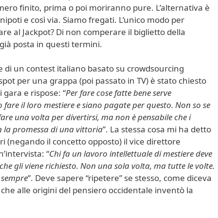
ro finito, prima o poi moriranno pure. L’alternativa è
ipoti e così via. Siamo fregati. L’unico modo per
re al Jackpot? Di non comperare il biglietto della
già posta in questi termini.
re di un contest italiano basato su crowdsourcing
 spot per una grappa (poi passato in TV) è stato chiesto
 gara e rispose: “
Per fare cose fatte bene serve
 fare il loro mestiere e siano pagate per questo. Non so se
fare una volta per divertirsi, ma non è pensabile che i
n la promessa di una vittoria
”. La stessa cosa mi ha detto
 (negando il concetto opposto) il vice direttore
n’intervista: “
Chi fa un lavoro intellettuale di mestiere deve
che gli viene richiesto. Non una sola volta, ma tutte le volte.
o sempre
”. Deve sapere “ripetere” se stesso, come diceva
he alle origini del pensiero occidentale inventò la