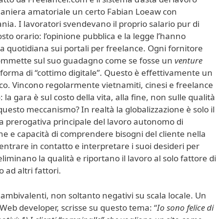
maniera amatoriale un certo Fabian Loeaw con
a. I lavoratori svendevano il proprio salario pur di
osto orario: l’opinione pubblica e la legge l’hanno
ca quotidiana sui portali per freelance. Ogni fornitore
 scommette sul suo guadagno come se fosse un
venture
 forma di “cottimo digitale”. Questo è effettivamente un
ico. Vincono regolarmente vietnamiti, cinesi e freelance
a gara è sul costo della vita, alla fine, non sulle qualità
questo meccanismo? In realtà la globalizzazione è solo il
alla prerogativa principale del lavoro autonomo di
e e capacità di comprendere bisogni del cliente nella
 entrare in contatto e interpretare i suoi desideri per
liminano la qualità e riportano il lavoro al solo fattore di
 ad altri fattori.
o ambivalenti, non soltanto negativi su scala locale. Un
eb developer, scrisse su questo tema: “
Io sono felice di