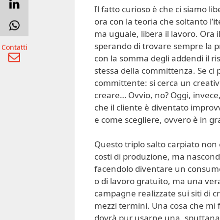
Il fatto curioso è che ci siamo l
ora con la teoria che soltanto l’i
ma uguale, libera il lavoro. Ora 
sperando di trovare sempre la pr
Contatti
con la somma degli addendi il ri
stessa della committenza. Se ci p
committente: si cerca un creativ
creare… Ovvio, no? Oggi, invece, s
che il cliente è diventato impr
e come scegliere, ovvero è in gr
Questo triplo salto carpiato no
costi di produzione, ma nasconde
facendolo diventare un consum
o di lavoro gratuito, ma una vera
campagne realizzate sui siti di
mezzi termini. Una cosa che mi fa
dovrà pur usarne una, sputtanand