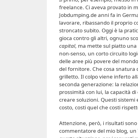
freelance. Ci aveva provato in 
Jobdumping.de anni fa in Germani
lavorare, ribassando il proprio c
stroncato subito. Oggi è la prati
gioca contro gli altri, ognuno
capital
, ma mette sul piatto una
non-senso, un corto circuito log
delle aree più povere del mondo: l
del fornitore. Che cosa snatura 
grilletto. Il colpo viene inferto 
seconda generazione: la relazion
prossimità con lui, la capacità di
creare soluzioni. Questi sistemi e
costo, costi quel che costi rispetto
Attenzione, però, i risultati son
commentatore del mio blog, un W