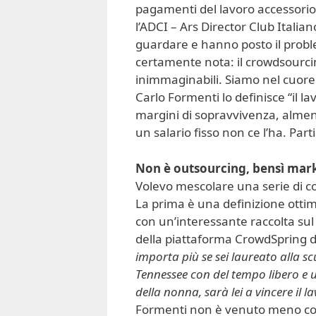
pagamenti del lavoro accessorio,
l’ADCI – Ars Director Club Italiano
guardare e hanno posto il proble
certamente nota: il crowdsourcing 
inimmaginabili. Siamo nel cuor
Carlo Formenti lo definisce “il lav
margini di sopravvivenza, alme
un salario fisso non ce l’ha. P
Non è outsourcing, bensì mar
Volevo mescolare una serie di con
La prima è una definizione ottim
con un’interessante raccolta su
della piattaforma CrowdSpring di
importa più se sei laureato alla s
Tennessee con del tempo libero e una
della nonna, sarà lei a vincere il l
Formenti non è venuto meno con