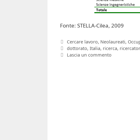
Fonte: STELLA-Cilea, 2009
Categorie
Cercare lavoro
,
Neolaureati
,
Occu
Tag
dottorato
,
Italia
,
ricerca
,
ricercator
Lascia un commento