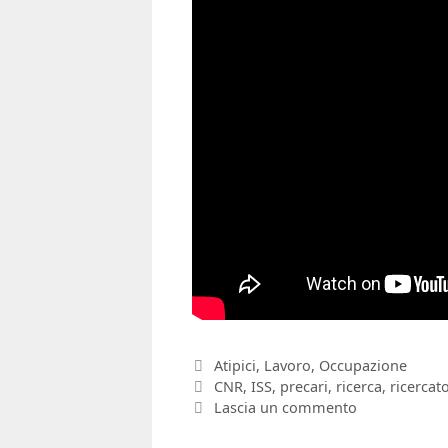
Categorie
Atipici
,
Lavoro
,
Occupazione
Tag
CNR
,
ISS
,
precari
,
ricerca
,
ricercato
Lascia un commento