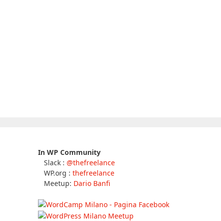
In WP Community
Slack :
@thefreelance
WP.org :
thefreelance
Meetup:
Dario Banfi