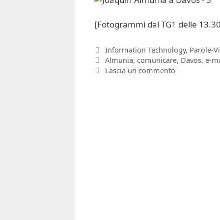
[Fotogrammi dal TG1 delle 13.30
Categorie
Information Technology
,
Parole-Vi
Tag
Almunia
,
comunicare
,
Davos
,
e-ma
Lascia un commento