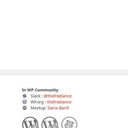
In WP Community
Slack :
@thefreelance
WP.org :
thefreelance
Meetup:
Dario Banfi